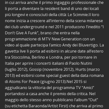
in cui arriva anche il primo ingaggio professionale che
li porta a diventare la resident band di uno dei locali
più longevi e conosciuti della città: Le Scimmie.Il loro
nome inizia a crescere all’interno della scena milanese
dei club underground e nel 2011 producono l’inedito “I
Don’t Give A Funk”, brano che entra nella
programmazione di MTV New Generation con un
video al quale partecipa l’amico Andy dei Bluvertigo. La
gavetta live li porta ad esibirsi in alcune date all’estero
tra Stoccolma, Berlino e Londra, per poi tornare in
Italia per aprire i concerti italiani di Paolo Nutini
(luglio 2012), Gossip (novembre 2012), Hurts (marzo
2013) ed esibirsi come special guest della data romana
di Atoms For Peace (giugno 2013).Nel 2015 si
aggiudicano la vittoria del programma TV “Amici”
portandosi a casa anche il premio della critica. Nel
maggio dello stesso anno pubblicano l’album “Out”
(su etichetta Baraonda/Artist First) che arriva al primo