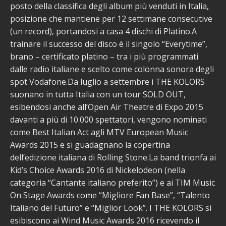
posto della classifica degli album più venduti in Italia,
posizione che mantiene per 12 settimane consecutive
(un record), portandosi a casa 4 dischi di Platino.A
trainare il successo del disco è il singolo “Everytime”,
brano – certificato platino – tra i più programmati
dalle radio italiane e scelto come colonna sonora degli
spot Vodafone.Da luglio a settembre i THE KOLORS
suonano in tutta Italia con un tour SOLD OUT,
esibendosi anche all’Open Air Theatre di Expo 2015
davanti a più di 10.000 spettatori, vengono nominati
come Best Italian Act agli MTV European Music
Awards 2015 e si guadagnano la copertina
dell’edizione italiana di Rolling Stone.La band trionfa ai
Kid’s Choice Awards 2016 di Nickelodeon (nella
categoria “Cantante italiano preferito”) e ai TIM Music
On Stage Awards come “Migliore Fan Base”, “Talento
Italiano del Futuro” e “Miglior Look”. I THE KOLORS si
esibiscono ai Wind Music Awards 2016 ricevendo il