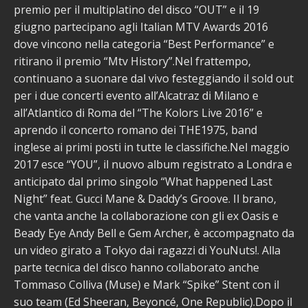
premio per il multiplatino del disco “OUT” e il 19
giugno partecipano agli Italian MTV Awards 2016
dove vincono nella categoria “Best Performance” e
ritirano il premio “Mtv History”.Nel frattempo,
continuano a suonare dal vivo festeggiando il sold out
per i due concerti evento all’Alcatraz di Milano e
all’Atlantico di Roma del “The Kolors Live 2016” e
aprendo il concerto romano dei THE1975, band
inglese ai primi posti in tutte le classifiche.Nel maggio
2017 esce “YOU”, il nuovo album registrato a Londra e
anticipato dal primo singolo “What happened Last
Night” feat. Gucci Mane & Daddy’s Groove. Il brano,
che vanta anche la collaborazione con gli ex Oasis e
Beady Eye Andy Bell e Gem Archer, è accompagnato da
un video girato a Tokyo dai ragazzi di YouNuts!. Alla
parte tecnica del disco hanno collaborato anche
Tommaso Colliva (Muse) e Mark “Spike” Stent con il
suo team (Ed Sheeran, Beyoncé, One Republic).Dopo il