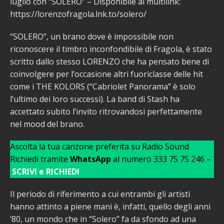
luglio con “SOLERO” – Disponibile al multilink:
https://lorenzofragola.lnk.to/solero/
“SOLERO”, un brano dove è impossibile non
riconoscere il timbro inconfondibile di Fragola, è stato
scritto dallo stesso LORENZO che ha pensato bene di
coinvolgere per l’occasione altri fuoriclasse delle hit
come i THE KOLORS (“Cabriolet Panorama” è solo
l’ultimo dei loro successi). La band di Stash ha
accettato subito l’invito ritrovandosi perfettamente
nel mood del brano.
Ascolta la tua canzone preferita su Radio Sound
Richiedi tramite
WhatsApp
al numero 333 75 75 246 –
SCRIVI e RICHIEDI
Il periodo di riferimento a cui entrambi gli artisti
hanno attinto a piene mani è, infatti, quello degli anni
‘80, un mondo che in “Solero” fa da sfondo ad una