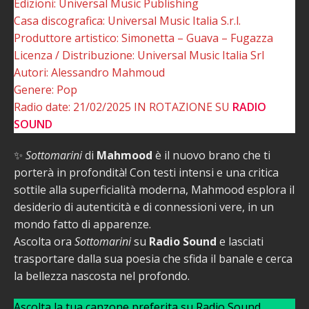
Edizioni: Universal Music Publishing
Casa discografica: Universal Music Italia S.r.l.
Produttore artistico: Simonetta – Guava – Fugazza
Licenza / Distribuzione: Universal Music Italia Srl
Autori: Alessandro Mahmoud
Genere: Pop
Radio date: 21/02/2025 IN ROTAZIONE SU
RADIO
SOUND
✨
Sottomarini
di
Mahmood
è il nuovo brano che ti
porterà in profondità! Con testi intensi e una critica
sottile alla superficialità moderna, Mahmood esplora il
desiderio di autenticità e di connessioni vere, in un
mondo fatto di apparenze.
Ascolta ora
Sottomarini
su
Radio Sound
e lasciati
trasportare dalla sua poesia che sfida il banale e cerca
la bellezza nascosta nel profondo.
Ascolta la tua canzone preferita su Radio Sound