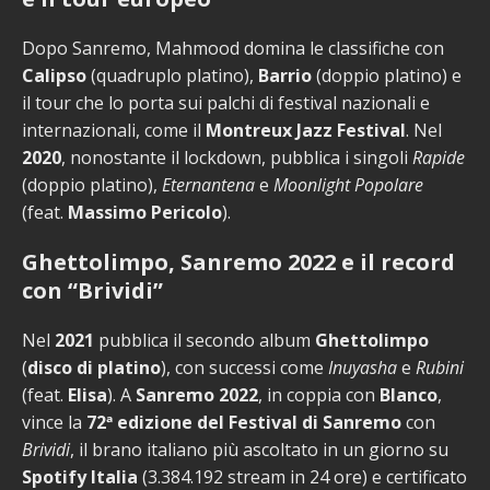
Dopo Sanremo, Mahmood domina le classifiche con
Calipso
(quadruplo platino),
Barrio
(doppio platino) e
il tour che lo porta sui palchi di festival nazionali e
internazionali, come il
Montreux Jazz Festival
. Nel
2020
, nonostante il lockdown, pubblica i singoli
Rapide
(doppio platino),
Eternantena
e
Moonlight Popolare
(feat.
Massimo Pericolo
).
Ghettolimpo, Sanremo 2022 e il record
con “Brividi”
Nel
2021
pubblica il secondo album
Ghettolimpo
(
disco di platino
), con successi come
Inuyasha
e
Rubini
(feat.
Elisa
). A
Sanremo 2022
, in coppia con
Blanco
,
vince la
72ª edizione del Festival di Sanremo
con
Brividi
, il brano italiano più ascoltato in un giorno su
Spotify Italia
(3.384.192 stream in 24 ore) e certificato