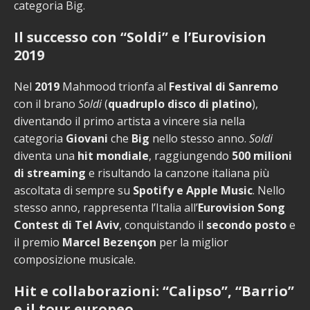
categoria Big.
Il successo con “Soldi” e l’Eurovision
2019
Nel
2019
Mahmood trionfa al
Festival di Sanremo
con il brano
Soldi
(
quadruplo disco di platino
),
diventando il primo artista a vincere sia nella
categoria
Giovani
che
Big
nello stesso anno.
Soldi
diventa una
hit mondiale
, raggiungendo
500 milioni
di streaming
e risultando la canzone italiana più
ascoltata di sempre su
Spotify e Apple Music
. Nello
stesso anno, rappresenta l’Italia all’
Eurovision Song
Contest di Tel Aviv
, conquistando il
secondo posto
e
il premio
Marcel Bezençon
per la miglior
composizione musicale.
Hit e collaborazioni: “Calipso”, “Barrio”
e il tour europeo