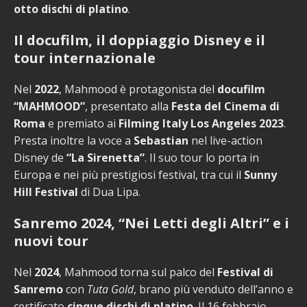
otto dischi di platino
.
Il docufilm, il doppiaggio Disney e il
tour internazionale
Nel
2022
, Mahmood è protagonista del
docufilm
“MAHMOOD”
, presentato alla
Festa del Cinema di
Roma
e premiato ai
Filming Italy Los Angeles 2023
.
Presta inoltre la voce a
Sebastian
nel live-action
Disney de
“La Sirenetta”
. Il suo tour lo porta in
Europa e nei più prestigiosi festival, tra cui il
Sunny
Hill Festival
di Dua Lipa.
Sanremo 2024, “Nei Letti degli Altri” e i
nuovi tour
Nel
2024
, Mahmood torna sul palco del
Festival di
Sanremo
con
Tuta Gold
, brano più venduto dell’anno e
certificato
cinque dischi di platino
. Il 16 febbraio