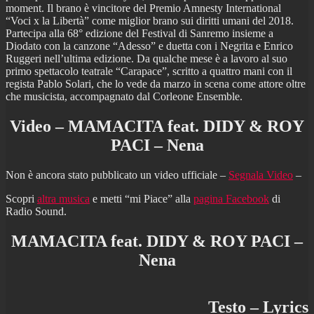
moment. Il brano è vincitore del Premio Amnesty International
“Voci x la Libertà” come miglior brano sui diritti umani del 2018.
Partecipa alla 68° edizione del Festival di Sanremo insieme a
Diodato con la canzone “Adesso” e duetta con i Negrita e Enrico
Ruggeri nell’ultima edizione. Da qualche mese è a lavoro al suo
primo spettacolo teatrale “Carapace”, scritto a quattro mani con il
regista Pablo Solari, che lo vede da marzo in scena come attore oltre
che musicista, accompagnato dal Corleone Ensemble.
Video – MAMACITA feat. DIDY & ROY
PACI – Nena
Non è ancora stato pubblicato un video ufficiale –
Segnala Video
–
Scopri
altra musica
e metti “mi Piace” alla
pagina Facebook
di
Radio Sound.
MAMACITA feat. DIDY & ROY PACI –
Nena
Testo – Lyrics