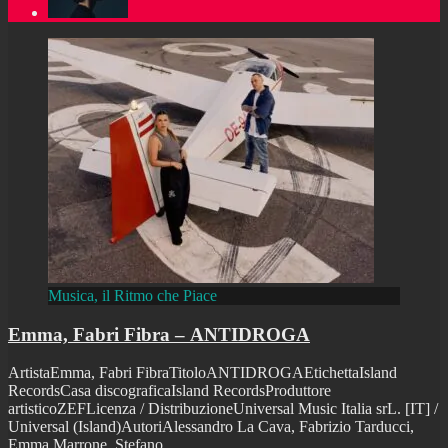
Musica, il Ritmo che Piace
Emma, Fabri Fibra – ANTIDROGA
ArtistaEmma, Fabri FibraTitoloANTIDROGAEtichettaIsland
RecordsCasa discograficaIsland RecordsProduttore
artisticoZEFLicenza / DistribuzioneUniversal Music Italia srL. [IT] /
Universal (Island)AutoriAlessandro La Cava, Fabrizio Tarducci,
Emma Marrone, Stefano