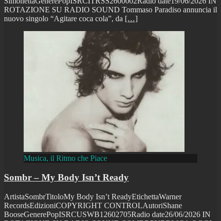
SimonettaGenerePopISRCITRSS2600002Radio date19/06/2026 IN
ROTAZIONE SU RADIO SOUND Tommaso Paradiso annuncia il
nuovo singolo “Agitare coca cola”, da
[…]
Musica, il Ritmo che Piace
Sombr – My Body Isn’t Ready
ArtistaSombrTitoloMy Body Isn’t ReadyEtichettaWarner
RecordsEdizioniCOPYRIGHT CONTROLAutoriShane
BooseGenerePopISRCUSWB12602705Radio date26/06/2026 IN