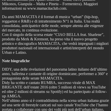
Mikonos, Gianpula – Malta e Pineta – Formentera). Maggiori
informazioni su www.mamacitaclub.com.
Da anni MAMACITA è il format di musica “urban” (hip-hop,
reggaeton e R&B) e di intrattenimento N°1 in Italia. Una realtà
consolidata, anticipatrice delle mode, sempre attenta alle esigenze
del mercato, in continua evoluzione.
Con il singolo della scorsa estate “CIAO BELLA feat. Sharlene”,
prodotto da Merk & Kremont, ha preso vita il nuovo progetto
artistico e discografico MAMACITA, che vedrà impegnati i migliori
produttori nazionali ed internazionali e artisti/interpreti del mondo
Urban e Latino.
Note biografiche
DIDY, una delle rivelazioni del panorama latino italiano dell’ultimo
anno, ballerina e cantante di origine dominicane, performer a 360° e
protagonista delle serate MAMACITA.
Didy ha scritto e cantato RUMBA, successo virale di MAX
BRIGANTE dell’estate 2016 (oltre 5 milioni di views su YouTube
ed oltre 2 milioni di streams su Spotify) ed ha partecipato al follow-
up AMIGA.
Nell’ultimo anno si è contraddistinta nella scena urban italiana grazie
ad una serie di freestyle caricati sul suo canale YouTube che l’hanno
portata a collaborare con uno dei volti più noti dell’urban italiano,