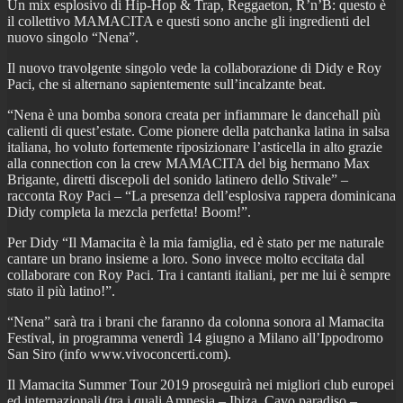
Un mix esplosivo di Hip-Hop & Trap, Reggaeton, R’n’B: questo è
il collettivo MAMACITA e questi sono anche gli ingredienti del
nuovo singolo “Nena”.
Il nuovo travolgente singolo vede la collaborazione di Didy e Roy
Paci, che si alternano sapientemente sull’incalzante beat.
“Nena è una bomba sonora creata per infiammare le dancehall più
calienti di quest’estate. Come pionere della patchanka latina in salsa
italiana, ho voluto fortemente riposizionare l’asticella in alto grazie
alla connection con la crew MAMACITA del big hermano Max
Brigante, diretti discepoli del sonido latinero dello Stivale” –
racconta Roy Paci – “La presenza dell’esplosiva rappera dominicana
Didy completa la mezcla perfetta! Boom!”.
Per Didy “Il Mamacita è la mia famiglia, ed è stato per me naturale
cantare un brano insieme a loro. Sono invece molto eccitata dal
collaborare con Roy Paci. Tra i cantanti italiani, per me lui è sempre
stato il più latino!”.
“Nena” sarà tra i brani che faranno da colonna sonora al Mamacita
Festival, in programma venerdì 14 giugno a Milano all’Ippodromo
San Siro (info www.vivoconcerti.com).
Il Mamacita Summer Tour 2019 proseguirà nei migliori club europei
ed internazionali (tra i quali Amnesia – Ibiza, Cavo paradiso –