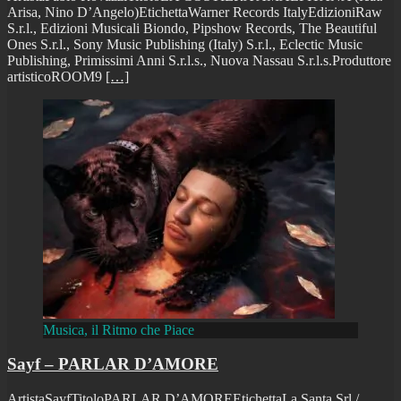
Arisa, Nino D’Angelo)EtichettaWarner Records ItalyEdizioniRaw
S.r.l., Edizioni Musicali Biondo, Pipshow Records, The Beautiful
Ones S.r.l., Sony Music Publishing (Italy) S.r.l., Eclectic Music
Publishing, Primissimi Anni S.r.l.s., Nuova Nassau S.r.l.s.Produttore
artisticoROOM9
[…]
Musica, il Ritmo che Piace
Sayf – PARLAR D’AMORE
ArtistaSayfTitoloPARLAR D’AMOREEtichettaLa Santa Srl /