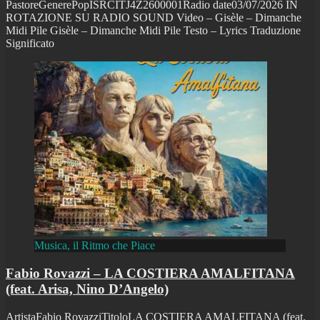
PastoreGenerePopISRCITJ4Z2600001Radio date03/07/2026 IN
ROTAZIONE SU RADIO SOUND Video – Gisèle – Dimanche
Midi Pile Gisèle – Dimanche Midi Pile Testo – Lyrics Traduzione
Significato
Musica, il Ritmo che Piace
Fabio Rovazzi – LA COSTIERA AMALFITANA
(feat. Arisa, Nino D’Angelo)
ArtistaFabio RovazziTitoloLA COSTIERA AMALFITANA (feat.