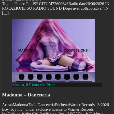
TogniniGenerePopISRCITUM72600646Radio date26/06/2026 IN
ROTAZIONE SU RADIO SOUND Dopo aver collaborato a “IN
[…]
Musica, il Ritmo che Piace
Madonna – Danceteria
ArtistaMadonnaTitoloDanceteriaEtichettaWarner Records, ℗ 2026
Boy Toy Inc., under exclusive license to Warner Records
Inc.EdizioniWebo Girl Publishing, Inc. (ASCAP) – WC Music