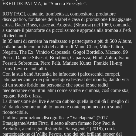
FRED DE PALMA, in “Sincera Freestyle”.
ROY PACI, cantante, trombettista, compositore, produttore
discografico, fondatore della label e casa di produzione Etnagigante,
artista Bach Brass, nasce ad Augusta (Siracusa) nel 1969, comincia
a suonare il pianoforte da piccolissimo e approda alla tromba all’età
di dieci anni.
In 35 anni di carriera ha realizzato e partecipato a più di 500 Album,
collaborando con artisti del calibro di Manu Chao, Mike Patton,
Negrita, The Ex, Vinicio Capossela, Gogol Bordello, Macaco, 99
Posse, Daniele Silvestri, Bombino, Caparezza, Hindi Zahra, Ivano
Fossati, Subsonica, Piero Pelù, Marlene Kuntz, Frankie Hi-nrg,
Tony Levin e tanti altri.
Con la sua band Aretuska ha infuocato i palcoscenici europei,
latinoamericani e dei più prestigiosi festival del mondo, dando vita
ad un suono ibrido ma personale che sposa le sue radici
mediterranee con ritmi latini come samba e cumbia, così come ska,
reggae, R&B e Jazz.
La dimensione del live è senza dubbio quella in cui dà il meglio di
sé, dando sempre un abito nuovo e contemporaneo a un sound
riconoscibile.
L’ultima produzione discografica è “Valelapena” (2017
Etnagigante/Artist First), il sesto album firmato Roy Paci &
Aretuska, a cui segue il singolo “Salvagente” (2018), con la
partecipazione di Willie Peyote, uno dei più brillanti rapper del