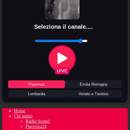
Seleziona il canale....
Piacenza
Emilia Romagna
Lombardia
Veneto e Trentino
Home
Chi siamo
Radio Sound
Piacenza24