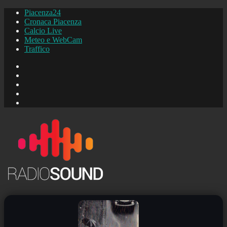
Piacenza24
Cronaca Piacenza
Calcio Live
Meteo e WebCam
Traffico
FB
Instagram
YouTube
FB
Piacenza24