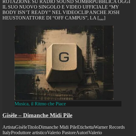
ROTAZIONE SU RADIO SOUND SOMBRPUBBLICA OGGI
IL SUO NUOVO SINGOLO E VIDEO UFFICIALE “MY
BODY ISN’T READY” NEL VIDEOCLIP ANCHE JOSH
HEUSTONATTORE DI “OFF CAMPUS”, LA
[…]
Musica, il Ritmo che Piace
Gisèle – Dimanche Midi Pile
ArtistaGisèleTitoloDimanche Midi PileEtichettaWarner Records
ItalyProduttore artisticoValerio PastoreAutoriValerio