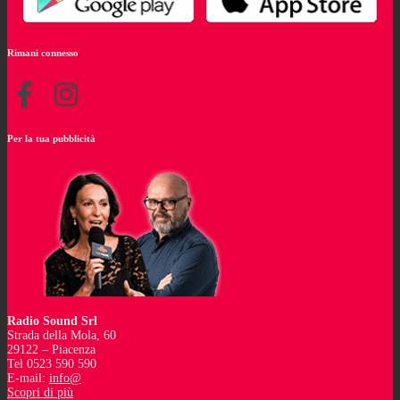
Rimani connesso
Per la tua pubblicità
Radio Sound Srl
Strada della Mola, 60
29122 – Piacenza
Tel 0523 590 590
E-mail:
info@
Scopri di più