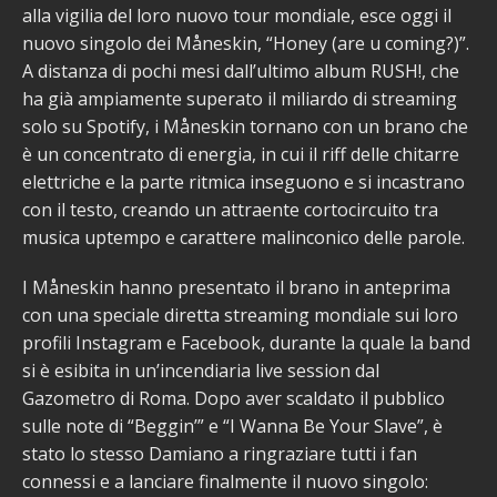
alla vigilia del loro nuovo tour mondiale, esce oggi il
nuovo singolo dei Måneskin, “Honey (are u coming?)”.
A distanza di pochi mesi dall’ultimo album RUSH!, che
ha già ampiamente superato il miliardo di streaming
solo su Spotify, i Måneskin tornano con un brano che
è un concentrato di energia, in cui il riff delle chitarre
elettriche e la parte ritmica inseguono e si incastrano
con il testo, creando un attraente cortocircuito tra
musica uptempo e carattere malinconico delle parole.
I Måneskin hanno presentato il brano in anteprima
con una speciale diretta streaming mondiale sui loro
profili Instagram e Facebook, durante la quale la band
si è esibita in un’incendiaria live session dal
Gazometro di Roma. Dopo aver scaldato il pubblico
sulle note di “Beggin’” e “I Wanna Be Your Slave”, è
stato lo stesso Damiano a ringraziare tutti i fan
connessi e a lanciare finalmente il nuovo singolo: