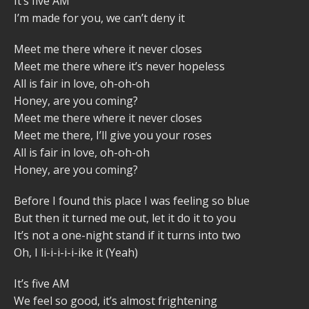
It’s five AM
I’m made for you, we can’t deny it
Meet me there where it never closes
Meet me there where it’s never hopeless
All is fair in love, oh-oh-oh
Honey, are you coming?
Meet me there where it never closes
Meet me there, I’ll give you your roses
All is fair in love, oh-oh-oh
Honey, are you coming?
Before I found this place I was feeling so blue
But then it turned me out, let it do it to you
It’s not a one-night stand if it turns into two
Oh, I li-i-i-i-i-ike it (Yeah)
It’s five AM
We feel so good, it’s almost frightening