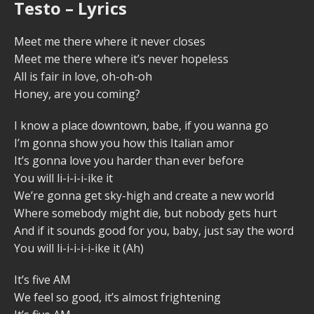
Testo – Lyrics
Meet me there where it never closes
Meet me there where it’s never hopeless
All is fair in love, oh-oh-oh
Honey, are you coming?
I know a place downtown, babe, if you wanna go
I’m gonna show you how this Italian amor
It’s gonna love you harder than ever before
You will li-i-i-i-ike it
We’re gonna get sky-high and create a new world
Where somebody might die, but nobody gets hurt
And if it sounds good for you, baby, just say the word
You will li-i-i-i-i-ike it (Ah)
It’s five AM
We feel so good, it’s almost frightening