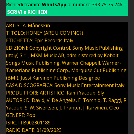
Richiedi tramite
WhatsApp
al numero 333 75 75 246 –
SCRIVI e RICHIEDI
ARTISTA: Måneskin
TITOLO: HONEY (ARE U COMING?)
ETICHETTA: Epic Records Italy
EDIZIONI: Copyright Control, Sony Music Publishing
(Italy) S.r.l., MXM Music AB, administered by Kobalt
Songs Music Publishing, Warner Chappell, Warner-
Tamerlane Publishing Corp., Marquise Cut Publishing
(BMI), Jussi Karvinen Publishing Designee
CASA DISCOGRAFICA: Sony Music Entertainment Italy
PRODUTTORE ARTISTICO: Rami Yacoub, Sly
AUTORI: D. David, V. De Angelis, E. Torchio, T. Raggi, R.
Yacoub, S. W. Sivertsen, J. Tranter, J. Karvinen, Cleo
GENERE: Pop
ISRC: ITB002301189
RADIO DATE: 01/09/2023