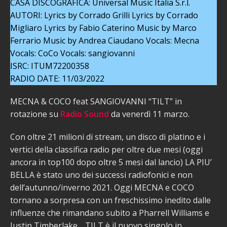
CASA DISCOGRAFICA: Universal Music Italia S.r.l.
AUTORI: Lyrics by Corrado Grilli Lyrics by Corrado
Migliaro Lyrics by Fabio Caterino Music by Marco
Ferrario Music by Andrea Ciaudano Vocals: Mecna
Vocals: CoCo Vocals: sangiovanni
ISRC: ITUM72200358
RADIO DATE: 11/03/2022
MECNA & COCO feat SANGIOVANNI “TILT” in
rotazione su
Radio Sound
da venerdì 11 marzo.
Con oltre 21 milioni di stream, un disco di platino e i
vertici della classifica radio per oltre due mesi (oggi
ancora in top100 dopo oltre 5 mesi dal lancio) LA PIU’
BELLA è stato uno dei successi radiofonici e non
dell’autunno/inverno 2021. Oggi MECNA e COCO
tornano a sorpresa con un freschissimo inedito dalle
influenze che rimandano subito a Pharrell Williams e
Justin Timberlake… TILT è il nuovo singolo in