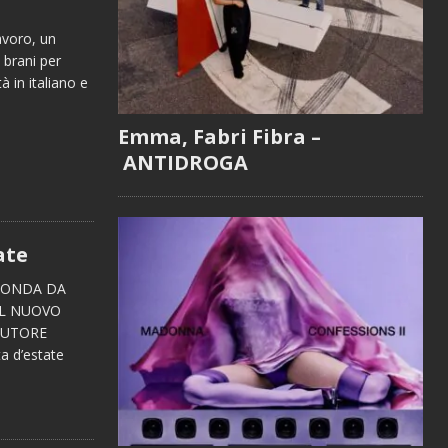
voro, un
 brani per
à in italiano e
Emma, Fabri Fibra –
ANTIDROGA
ate
 RONDA DA
IL NUOVO
AUTORE
a d’estate