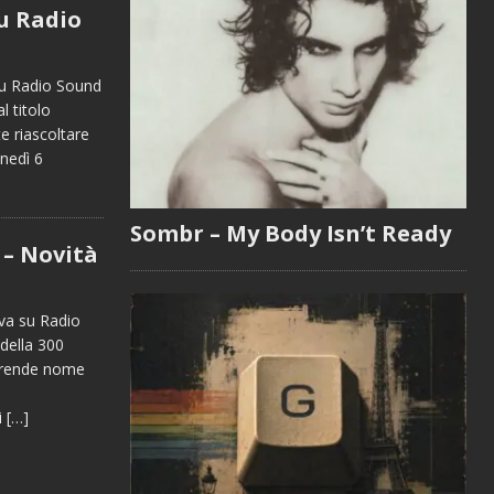
su Radio
 su Radio Sound
l titolo
e riascoltare
unedì 6
Sombr – My Body Isn’t Ready
 – Novità
va su Radio
 della 300
 prende nome
i
[…]