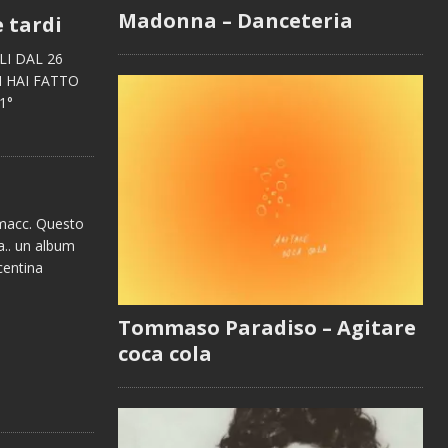
Madonna – Danceteria
e tardi
ILLI DAL 26
 HAI FATTO
1°
 smacc. Questo
ia.. un album
acentina
Tommaso Paradiso – Agitare
coca cola