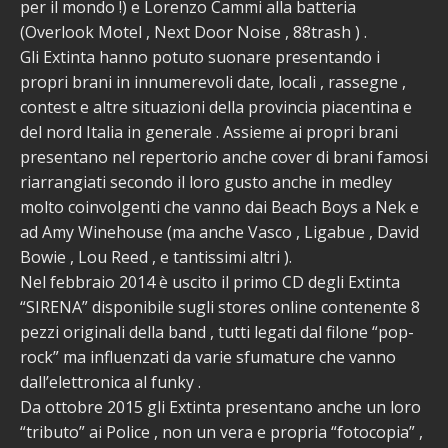
per il mondo !) e Lorenzo Cammi alla batteria
(Overlook Motel , Next Door Noise , 88trash ) .
Gli Extinta hanno potuto suonare presentando i
propri brani in innumerevoli date, locali , rassegne ,
contest e altre situazioni della provincia piacentina e
del nord Italia in generale . Assieme ai propri brani
presentano nel repertorio anche cover di brani famosi
riarrangiati secondo il loro gusto anche in medley
molto coinvolgenti che vanno dai Beach Boys a Nek e
ad Amy Winehouse (ma anche Vasco , Ligabue , David
Bowie , Lou Reed , e tantissimi altri ).
Nel febbraio 2014 è uscito il primo CD degli Extinta
“SIRENA” disponibile sugli stores online contenente 8
pezzi originali della band , tutti legati dal filone “pop-
rock” ma influenzati da varie sfumature che vanno
dall’elettronica al funky .
Da ottobre 2015 gli Extinta presentano anche un loro
“tributo” ai Police , non un vera e propria “fotocopia” ,