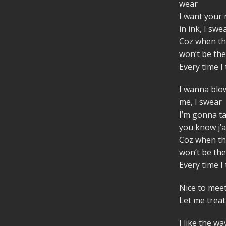
wear
I want your
in ink, I swe
Coz when th
won’t be th
Every time I
I wanna blow
me, I swear
I’m gonna t
you know j’
Coz when th
won’t be th
Every time I
Nice to meet
Let me treat
I like the wa