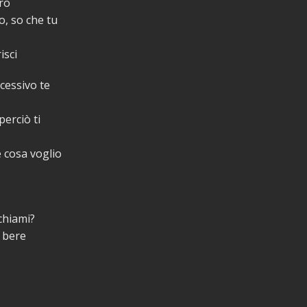
uro
o, so che tu
isci
cessivo te
perciò ti
e cosa voglio
 chiami?
a bere