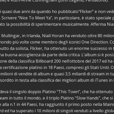
ele) e Ruth-Anne Cunningham (John Legend, Pentatonix).
 quasi due anni da quando ho pubblicato“Flicker” e non vedo
. Scrivere “Nice To Meet Ya”, in particolare, è stato speciale
to la possibilità di sperimentare musicalmente. Afferma Nial
 Mullingar, in Irlanda, Niall Horan ha venduto oltre 80 milioni
 mondo più volte come membro degli iconici One Direction. Co
utto da solista, Flicker, ha ottenuto un enorme successo in t
 buona accoglienza da parte della critica. L’album si è posi
one della classifica Billboard 200 nell’ottobre del 2017 ed ha
 certificazione platino in 18 Paesi, compresi gli Stati Uniti. O
milioni di vendite di album e quasi 3,5 miliardi di stream in tu
rdito in testa alla classifica dei migliori album di iTunes in 
ludeva il singolo doppio Platino “This Town”, che ha ottenuto 
ream in tutto il mondo, e il triplo Platino “Slow Hands”, che si
 alla n.1 in 44 Paesi, ha raggiunto il primo posto nella Ma
rd ed ha superato i 10 milioni di singoli venduti a livello glob