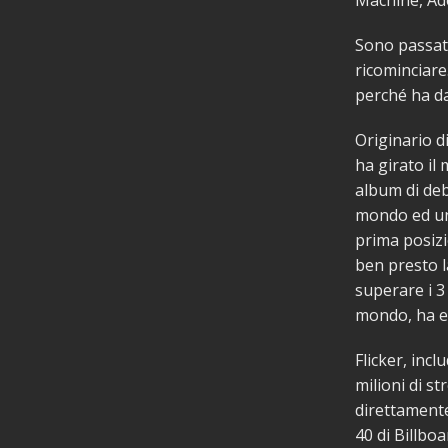
Machine, Ad
Sono passati
ricominciare
perché ha da
Originario di
ha girato il
album di deb
mondo ed una
prima posizi
ben presto la
superare i 3 
mondo, ha eso
Flicker, inc
milioni di st
direttamente
40 di Billboa