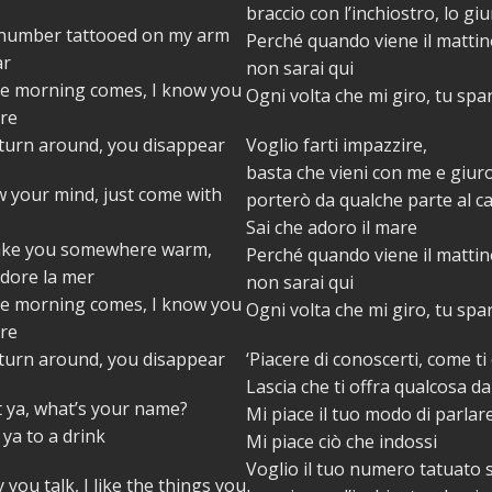
braccio con l’inchiostro, lo gi
 number tattooed on my arm
Perché quando viene il mattin
ar
non sarai qui
e morning comes, I know you
Ogni volta che mi giro, tu spar
ere
 turn around, you disappear
Voglio farti impazzire,
basta che vieni con me e giuro
 your mind, just come with
porterò da qualche parte al c
Sai che adoro il mare
ake you somewhere warm,
Perché quando viene il mattin
adore la mer
non sarai qui
e morning comes, I know you
Ogni volta che mi giro, tu spar
ere
 turn around, you disappear
‘Piacere di conoscerti, come ti
Lascia che ti offra qualcosa da
 ya, what’s your name?
Mi piace il tuo modo di parlar
 ya to a drink
Mi piace ciò che indossi
Voglio il tuo numero tatuato 
y you talk, I like the things you