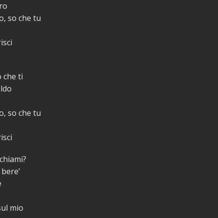
uro
o, so che tu
isci
 che ti
aldo
o, so che tu
isci
 chiami?
 bere’
e
sul mio