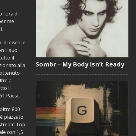
 l’ora di
 per me
l.
 di dischi e
n il suo
utto il
Sombr – My Body Isn’t Ready
zionato alla
 ottenuto
ltre a
tto il
61 Paesi.
oltre 800
 è piazzato
instream Top
ale con 1,5