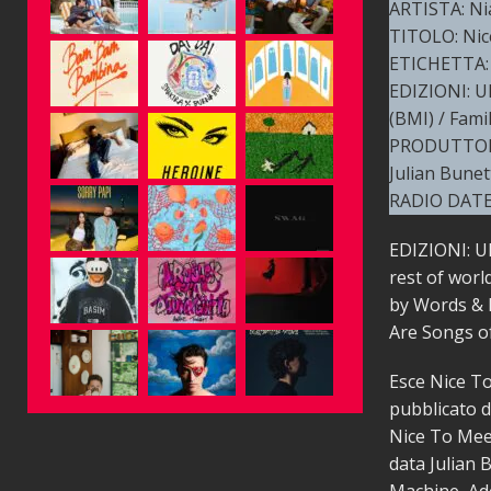
ARTISTA: Ni
TITOLO: Nic
ETICHETTA:
EDIZIONI: UK
(BMI) / Fam
PRODUTTOR
Julian Bunet
RADIO DATE:
EDIZIONI: U
rest of wor
by Words & M
Are Songs o
Esce Nice To
pubblicato d
Nice To Meet
data Julian 