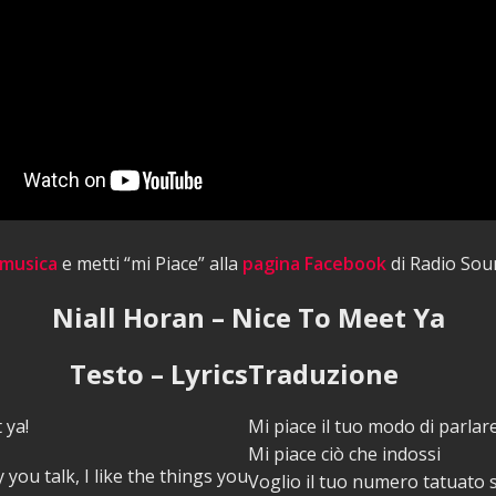
 musica
e metti “mi Piace” alla
pagina Facebook
di Radio Sou
Niall Horan – Nice To Meet Ya
Testo – Lyrics
Traduzione
 ya!
Mi piace il tuo modo di parlar
Mi piace ciò che indossi
y you talk, I like the things you
Voglio il tuo numero tatuato 