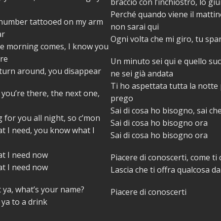
braccio con l’inchiostro, lo gi
Perché quando viene il mattin
 number tattooed on my arm
non sarai qui
ar
Ogni volta che mi giro, tu spar
e morning comes, I know you
ere
Un minuto sei qui e quello suc
 turn around, you disappear
ne sei già andata
Ti ho aspettata tutta la notte 
you’re there, the next one,
prego
Sai di cosa ho bisogno, sai ch
 for you all night, so c’mon
Sai di cosa ho bisogno ora
t I need, you know what I
Sai di cosa ho bisogno ora
t I need now
Piacere di conoscerti, come ti
t I need now
Lascia che ti offra qualcosa d
 ya, what’s your name?
Piacere di conoscerti
 ya to a drink