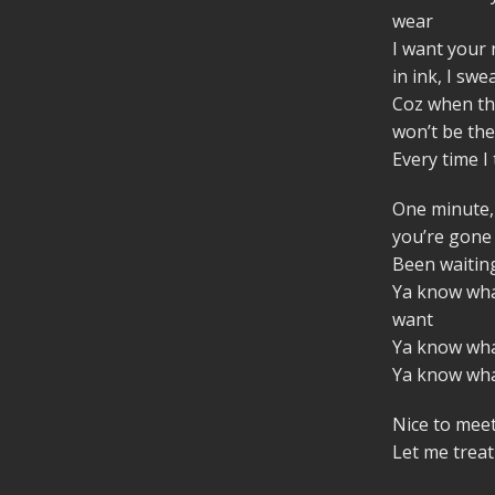
wear
I want your
in ink, I swe
Coz when th
won’t be th
Every time I
One minute, 
you’re gone
Been waiting
Ya know wha
want
Ya know wha
Ya know wha
Nice to meet
Let me treat