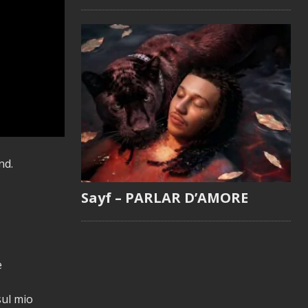
nd.
Sayf – PARLAR D’AMORE
e
sul mio