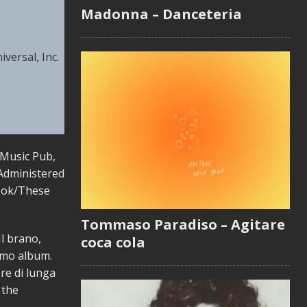
Madonna – Danceteria
versal, Inc.
 Music Pub,
Administered
book/These
Tommaso Paradiso – Agitare
Il brano,
coca cola
simo album.
re di lunga
 the