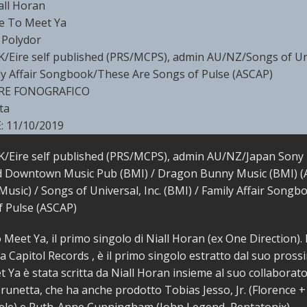
all Horan
e To Meet Ya
 Polydor
/Eire self published (PRS/MCPS), admin AU/NZ/Songs of Uni
ily Affair Songbook/These Are Songs of Pulse (ASCAP)
E FONOGRAFICO
ta
 11/10/2019
K/Eire self published (PRS/MCPS), admin AU/NZ/Japan Sony
ld Downtown Music Pub (BMI) / Dragon Bunny Music (BMI) (
usic) / Songs of Universal, Inc. (BMI) / Family Affair Song
f Pulse (ASCAP)
 Meet Ya, il primo singolo di Niall Horan (ex One Direction). 
a Capitol Records , è il primo singolo estratto dal suo pros
 Ya è stata scritta da Niall Horan insieme al suo collaborato
Brunetta, che ha anche prodotto Tobias Jesso, Jr. (Florence +