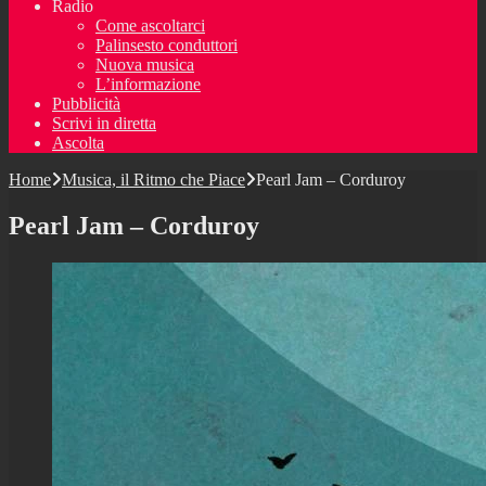
Radio
Come ascoltarci
Palinsesto conduttori
Nuova musica
L’informazione
Pubblicità
Scrivi in diretta
Ascolta
Home
Musica, il Ritmo che Piace
Pearl Jam – Corduroy
Pearl Jam – Corduroy