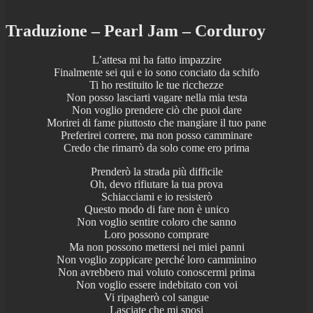
Traduzione – Pearl Jam – Corduroy
L’attesa mi ha fatto impazzire
Finalmente sei qui e io sono conciato da schifo
Ti ho restituito le tue ricchezze
Non posso lasciarti vagare nella mia testa
Non voglio prendere ciò che puoi dare
Morirei di fame piuttosto che mangiare il tuo pane
Preferirei correre, ma non posso camminare
Credo che rimarrò da solo come ero prima
Prenderò la strada più difficile
Oh, devo rifiutare la tua prova
Schiacciami e io resisterò
Questo modo di fare non è unico
Non voglio sentire coloro che sanno
Loro possono comprare
Ma non possono mettersi nei miei panni
Non voglio zoppicare perché loro camminino
Non avrebbero mai voluto conoscermi prima
Non voglio essere indebitato con voi
Vi ripagherò col sangue
Lasciate che mi sposi