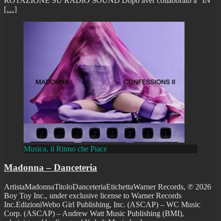
ROTAZIONE SU RADIO SOUND Dopo aver collaborato a “IN
[…]
Musica, il Ritmo che Piace
Madonna – Danceteria
ArtistaMadonnaTitoloDanceteriaEtichettaWarner Records, ℗ 2026
Boy Toy Inc., under exclusive license to Warner Records
Inc.EdizioniWebo Girl Publishing, Inc. (ASCAP) – WC Music
Corp. (ASCAP) – Andrew Watt Music Publishing (BMI),