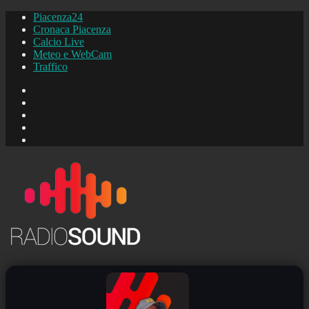
Piacenza24
Cronaca Piacenza
Calcio Live
Meteo e WebCam
Traffico
FB
Instagram
YouTube
FB
Piacenza24