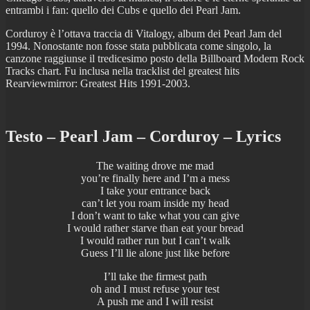
entrambi i fan: quello dei Cubs e quello dei Pearl Jam.
Corduroy è l’ottava traccia di Vitalogy, album dei Pearl Jam del
1994. Nonostante non fosse stata pubblicata come singolo, la
canzone raggiunse il tredicesimo posto della Billboard Modern Rock
Tracks chart. Fu inclusa nella tracklist del greatest hits
Rearviewmirror: Greatest Hits 1991-2003.
Testo – Pearl Jam – Corduroy – Lyrics
The waiting drove me mad
you’re finally here and I’m a mess
I take your entrance back
can’t let you roam inside my head
I don’t want to take what you can give
I would rather starve than eat your bread
I would rather run but I can’t walk
Guess I’ll lie alone just like before
I’ll take the firmest path
oh and I must refuse your test
A push me and I will resist