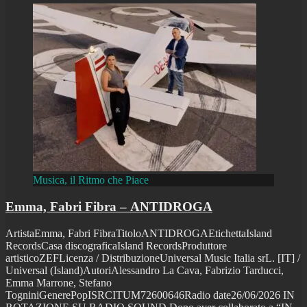
Musica, il Ritmo che Piace
Emma, Fabri Fibra – ANTIDROGA
ArtistaEmma, Fabri FibraTitoloANTIDROGAEtichettaIsland
RecordsCasa discograficaIsland RecordsProduttore
artisticoZEFLicenza / DistribuzioneUniversal Music Italia srL. [IT] /
Universal (Island)AutoriAlessandro La Cava, Fabrizio Tarducci,
Emma Marrone, Stefano
TogniniGenerePopISRCITUM72600646Radio date26/06/2026 IN