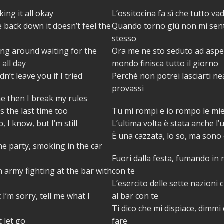
ing it all okay
L’ossitocina fa sì che tutto v
back down it doesn’t feel the
Quando torno giù non mi sent
stesso
ing around waiting for the
Ora me ne sto seduto ad aspet
 all day
mondo finisca tutto il giorno
dn’t leave you if I tried
Perché non potrei lasciarti ne
provassi
e then I break my rules
s the last time too
Tu mi rompi e io rompo le mi
p, I know, but I’m still
L’ultima volta è stata anche l’
È una cazzata, lo so, ma son
he party, smoking in the car
Fuori dalla festa, fumando in
 army fighting at the bar with
con te
L’esercito delle sette nazioni
 I’m sorry, tell me what I
al bar con te
Ti dico che mi dispiace, dimmi
t let go
fare