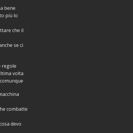
ada bene
o più lo
tare che il
anche se ci
e regole
ultima volta
o comunque
 macchina
 che combatte
 cosa devo