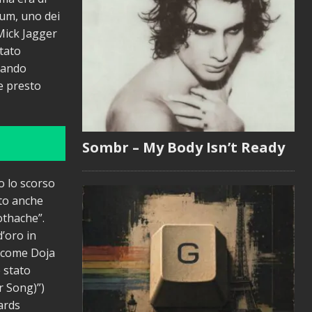
bum, uno dei
 Mick Jagger
stato
irando
e presto
Sombr – My Body Isn’t Ready
o lo scorso
ito anche
othache”.
’oro in
ri come Doja
 stato
r Song)”)
ards