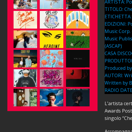
ARTISTA: Po
TITOLO: Che
ETICHETTA: 
EDIZIONI: Po
Music Corp.
Music Publi
(ASCAP)
CASA DISCOGR
PRODUTTORE 
Produced by
AUTORI: Writ
Written by B
RADIO DATE:
L’artista ce
Awards Post 
singolo “Che
Accompagnato