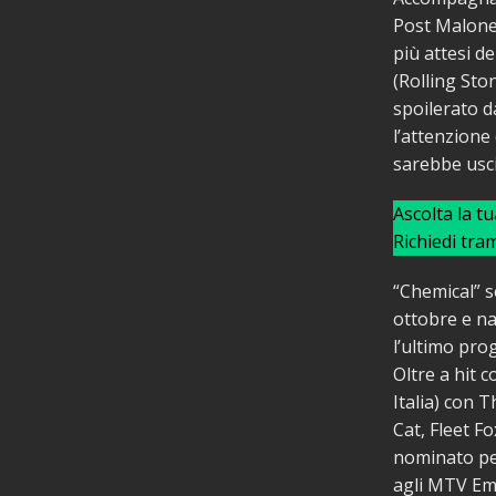
Post Malone,
più attesi de
(Rolling Sto
spoilerato d
l’attenzione
sarebbe usc
Ascolta la t
Richiedi tra
“Chemical” s
ottobre e na
l’ultimo pro
Oltre a hit 
Italia) con T
Cat, Fleet F
nominato per
agli MTV Ema