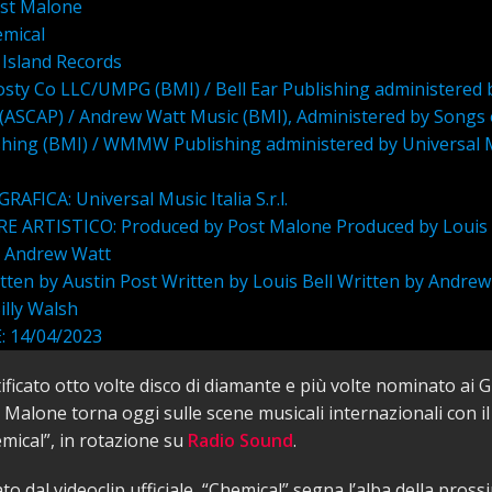
st Malone
mical
Island Records
sty Co LLC/UMPG (BMI) / Bell Ear Publishing administered 
 (ASCAP) / Andrew Watt Music (BMI), Administered by Songs 
shing (BMI) / WMMW Publishing administered by Universal 
AFICA: Universal Music Italia S.r.l.
ARTISTICO: Produced by Post Malone Produced by Louis 
 Andrew Watt
ten by Austin Post Written by Louis Bell Written by Andre
illy Walsh
 14/04/2023
rtificato otto volte disco di diamante e più volte nominato ai
Malone torna oggi sulle scene musicali internazionali con i
mical”, in rotazione su
Radio Sound
.
 dal videoclip ufficiale, “Chemical” segna l’alba della pross