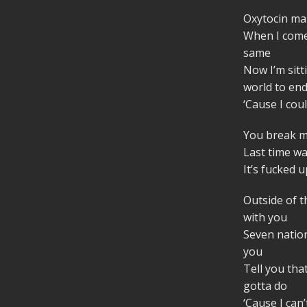
Oxytocin mak
When I come 
same
Now I’m sitt
world to end
‘Cause I coul
You break m
Last time wa
It’s fucked u
Outside of t
with you
Seven nation
you
Tell you that
gotta do
‘Cause I can’