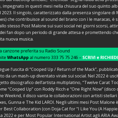
 impegnato in questi mesi nella chiusura del suo quinto al
l 2023. Il singolo, caratterizzato dalla presenza singolare di
nes) che contribuisce al sound del brano con ì le maracas, è 
allo stesso Post Malone sui suoi social nei giorni scorsi, att
 dei fan dopo un periodo di grande attesa e promettendo ch
ita nuova musica.
ua canzone preferita su Radio Sound
mite
WhatsApp
al numero 333 75 75 246 –
SCRIVI e RICHIEDI
egue l’uscita di “Cooped Up / Return of the Mack”, pubblicat
to da un mash-up diventato virale sui social. Nel 2022 è usc
getto discografico dell’artista multiplatino, “Twelve Carat To
come “Cooped Up” con Roddy Ricch e “One Right Now” (disco d
he Weeknd, il disco vanta le collaborazioni con artisti stella
oxes, Gunna e The Kid LAROI. Negli ultimi mesi Post Malone è
 Best Collaboration (con Doja Cat for “I Like You (A Happie
 2022 e per Most Popular International Artist agli ARIA Aw