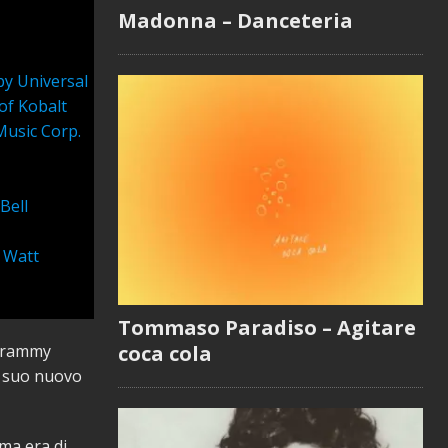
Madonna – Danceteria
by Universal
of Kobalt
Music Corp.
Bell
w Watt
Tommaso Paradiso – Agitare
coca cola
 Grammy
l suo nuovo
ima era di