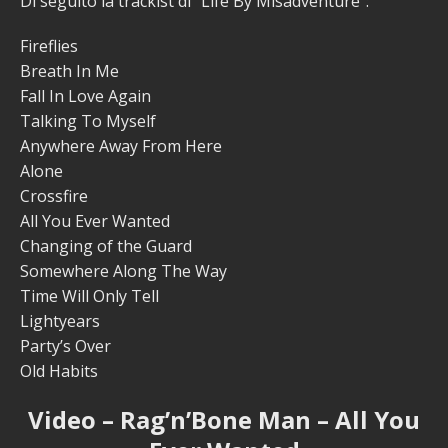
Di seguito la trackist di “Life By Misadventure”:
Fireflies
Breath In Me
Fall In Love Again
Talking To Myself
Anywhere Away From Here
Alone
Crossfire
All You Ever Wanted
Changing of the Guard
Somewhere Along The Way
Time Will Only Tell
Lightyears
Party’s Over
Old Habits
Video – Rag’n’Bone Man – All You