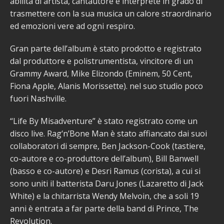
abilità di artista, cantautore e interprete in grado di
trasmettere con la sua musica un calore straordinario
ed emozioni vere ad ogni respiro.
Gran parte dell’album è stato prodotto e registrato
dal produttore e polistrumentista, vincitore di un
Grammy Award, Mike Elizondo (Eminem, 50 Cent,
Fiona Apple, Alanis Morissette). nel suo studio poco
fuori Nashville.
“Life By Misadventure” è stato registrato come un
disco live. Rag‘n’Bone Man è stato affiancato dai suoi
collaboratori di sempre, Ben Jackson-Cook (tastiere,
co-autore e co-produttore dell’album), Bill Banwell
(basso e co-autore) e Desri Ramus (corista), a cui si
sono uniti il batterista Daru Jones (Lazaretto di Jack
White) e la chitarrista Wendy Melvoin, che a soli 19
anni è entrata a far parte della band di Prince, The
Revolution.