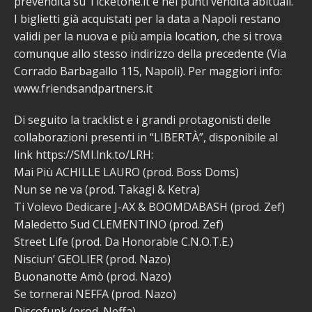
prevendita su Ticketone.it e nei punti vendita abituali.
I biglietti già acquistati per la data a Napoli restano
validi per la nuova e più ampia location, che si trova
comunque allo stesso indirizzo della precedente (Via
Corrado Barbagallo 115, Napoli). Per maggiori info:
www.friendsandpartners.it
Di seguito la tracklist e i grandi protagonisti delle
collaborazioni presenti in “LIBERTÀ”, disponibile al
link https://SMI.lnk.to/LRH:
Mai Più ACHILLE LAURO (prod. Boss Doms)
Nun se ne va (prod. Takagi & Ketra)
Ti Volevo Dedicare J-AX & BOOMDABASH (prod. Zef)
Maledetto Sud CLEMENTINO (prod. Zef)
Street Life (prod. Da Honorable C.N.O.T.E.)
Nisciun’ GEOLIER (prod. Nazo)
Buonanotte Amò (prod. Nazo)
Se tornerai NEFFA (prod. Nazo)
Discofunk (prod. Neffa)