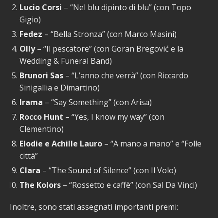
Lucio Corsi
– “Nel blu dipinto di blu” (con Topo
Gigio)
Fedez
– “Bella Stronza” (con Marco Masini)
Olly
– “Il pescatore” (con Goran Bregović e la
Wedding & Funeral Band)
Brunori Sas
– “L’anno che verrà” (con Riccardo
Sinigallia e Dimartino)
Irama
– “Say Something” (con Arisa)
Rocco Hunt
– “Yes, I know my way” (con
Clementino)
Elodie e Achille Lauro
– “A mano a mano” e “Folle
città”
Clara
– “The Sound of Silence” (con Il Volo)
The Kolors
– “Rossetto e caffè” (con Sal Da Vinci)
Inoltre, sono stati assegnati importanti premi: