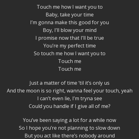
Touch me how I want you to
Baby, take your time
I’m gonna make this good for you
Boy, I’ll blow your mind
I promise now that I’ll be true
You’re my perfect time
So touch me how I want you to
Touch me
Touch me
Just a matter of time ‘til it’s only us
And the moon is so right, wanna feel your touch, yeah
I can’t even lie, I’m tryna see
Could you handle if I give all of me?
You’ve been saying a lot for a while now
So I hope you’re not planning to slow down
But you act like there’s nobody around