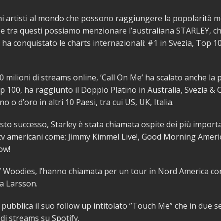
i artisti al mondo che possono raggiungere la popolarità m
e tra questi possiamo menzionare l’australiana STARLEY, ch
 ha conquistato le charts internazionali: #1 in Svezia, Top 10
0 milioni di streams online, ‘Call On Me’ ha scalato anche la 
p 100, ha raggiunto il Doppio Platino in Australia, Svezia & C
no o d’oro in altri 10 Paesi, tra cui US, UK, Italia.
sto successo, Starley è stata chiamata ospite dei più import
v americani come: Jimmy Kimmel Live!, Good Morning Ameri
ow!
Woodies, l’hanno chiamata per un tour in Nord America co
a Larsson.
 pubblica il suo follow up intitolato ”Touch Me” che in due 
 di streams su Spotify.