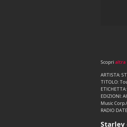
Scopri
altra
ARTISTA: S
TITOLO: To
ETICHETTA:
EDIZIONI: A
Music Corp.
RADIO DATE:
Starley