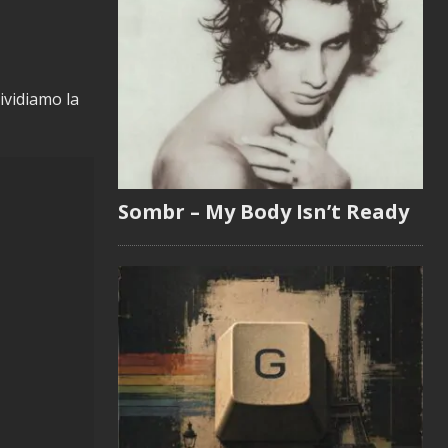
vidiamo la
Sombr – My Body Isn’t Ready