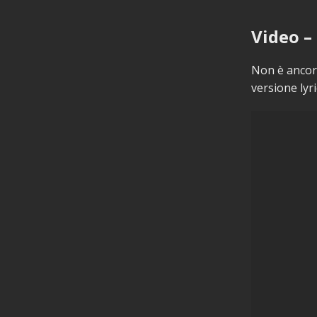
Video –
Non è ancora
versione lyri