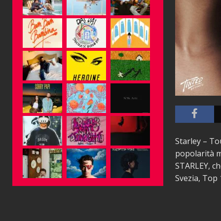
Starley – To
popolarità m
STARLEY, che
Svezia, Top 1