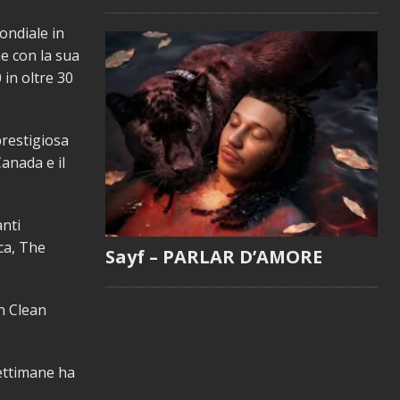
ondiale in
e con la sua
 in oltre 30
prestigiosa
anada e il
anti
ca, The
Sayf – PARLAR D’AMORE
n Clean
settimane ha