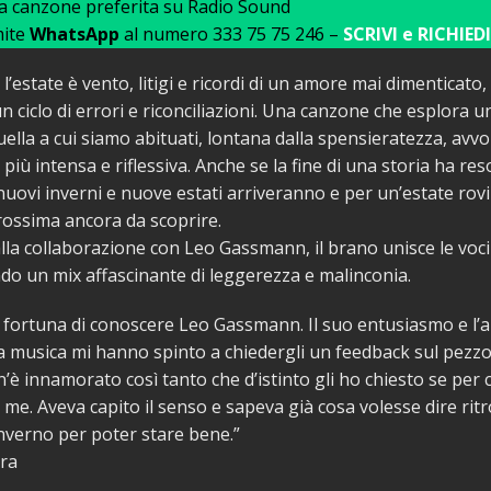
ua canzone preferita su Radio Sound
mite
WhatsApp
al numero 333 75 75 246 –
SCRIVI e RICHIEDI
l’estate è vento, litigi e ricordi di un amore mai dimenticato,
n ciclo di errori e riconciliazioni. Una canzone che esplora u
uella a cui siamo abituati, lontana dalla spensieratezza, avvol
più intensa e riflessiva. Anche se la fine di una storia ha res
, nuovi inverni e nuove estati arriveranno e per un’estate rovi
ossima ancora da scoprire.
alla collaborazione con Leo Gassmann, il brano unisce le voci
ando un mix affascinante di leggerezza e malinconia.
 fortuna di conoscere Leo Gassmann. Il suo entusiasmo e l’
 la musica mi hanno spinto a chiedergli un feedback sul pezzo
n’è innamorato così tanto che d’istinto gli ho chiesto se per
 me. Aveva capito il senso e sapeva già cosa volesse dire ritr
inverno per poter stare bene.”
vra