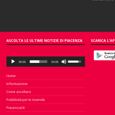
ASCOLTA LE ULTIME NOTIZIE DI PIACENZA
SCARICA L’AP
Audio
Usa
00:00
04:09
Player
i
tasti
freccia
Home
su/giù
Informazione
per
aumentare
Come ascoltarci
o
Pubblicità per le Aziende
diminuire
il
Piacenza24
volume.