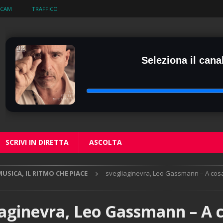
BCAM
TRAFFICO
Seleziona il canal
SCRIVI IN DIRETTA
ASCOLTA
USICA, IL RITMO CHE PIACE
svegliaginevra, Leo Gassmann – A cos
iaginevra, Leo Gassmann – A 