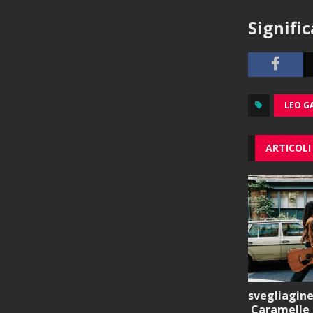
Signifi
LEO G
ARTICOLI
svegliagine
Caramelle