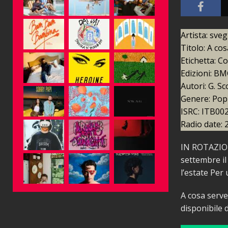
Artista: sve
Titolo: A cos
Etichetta: C
Edizioni: BM
Autori: G. Sc
Genere: Pop
ISRC: ITB00
Radio date: 
IN ROTAZI
settembre il
l’estate Per
A cosa serve
disponibile 