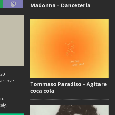
Madonna – Danceteria
 20
a serve
Tommaso Paradiso – Agitare
coca cola
nn,
aly.