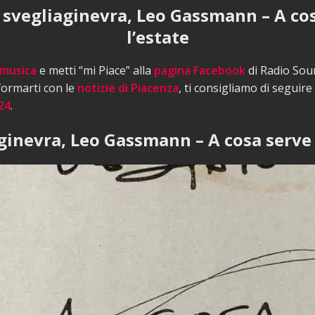
 svegliaginevra, Leo Gassmann – A co
l’estate
 musica
e metti “mi Piace” alla
pagina Facebook
di Radio Sou
nformarti con le
notizie di Piacenza
, ti consigliamo di seguire
24
.
ginevra, Leo Gassmann – A cosa serve 