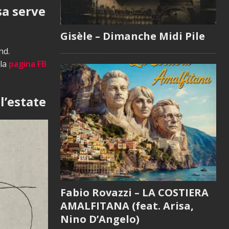
sa serve
Gisèle – Dimanche Midi Pile
nd.
 la
pagina FB
l’estate
Fabio Rovazzi – LA COSTIERA
AMALFITANA (feat. Arisa,
Nino D’Angelo)