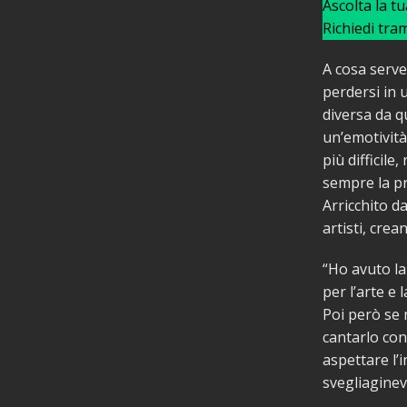
Ascolta la t
Richiedi tra
A cosa serve 
perdersi in u
diversa da q
un’emotività 
più difficile
sempre la pr
Arricchito d
artisti, cre
“Ho avuto la
per l’arte e
Poi però se 
cantarlo con
aspettare l’
svegliagine