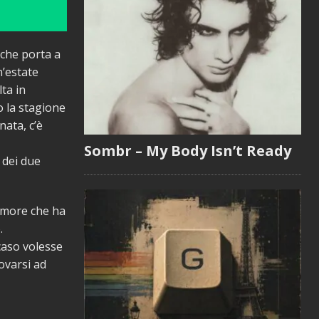
 che porta a
n’estate
ta in
o la stagione
nata, c’è
Sombr – My Body Isn’t Ready
 dei due
amore che ha
.
 caso volesse
ovarsi ad