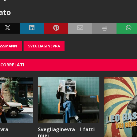
cato
ASSMANN
SVEGLIAGINEVRA
 CORRELATI
vra –
Svegliaginevra – I fatti
miei