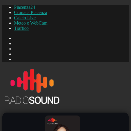
Piacenza24
Cronaca Piacenza
Calcio Live
Meteo e WebCam
Traffico
FB
Instagram
YouTube
FB
Piacenza24