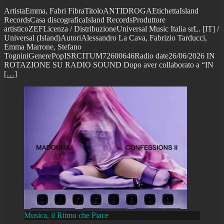
ArtistaEmma, Fabri FibraTitoloANTIDROGAEtichettaIsland
RecordsCasa discograficaIsland RecordsProduttore
artisticoZEFLicenza / DistribuzioneUniversal Music Italia srL. [IT] /
Universal (Island)AutoriAlessandro La Cava, Fabrizio Tarducci,
Emma Marrone, Stefano
TogniniGenerePopISRCITUM72600646Radio date26/06/2026 IN
ROTAZIONE SU RADIO SOUND Dopo aver collaborato a “IN
[…]
Musica, il Ritmo che Piace