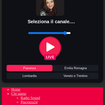
Seleziona il canale....
Piacenza
Emilia Romagna
Lombardia
Veneto e Trentino
Home
Chi siamo
Radio Sound
Piacenza24