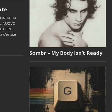
ate
 RONDA DA
IL NUOVO
AUTORE
a d’estate
Sombr – My Body Isn’t Ready