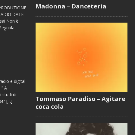
Madonna – Danceteria
aiPRODUZIONE
 RADIO DATE:
sai Non è
 Segnala
dio e digital
 ” A
 studi di
Tommaso Paradiso – Agitare
 per
[…]
coca cola