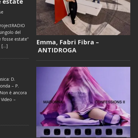
 estate
se
rojectRADIO
ingolo del
 fosse estate”
Emma, Fabri Fibra –
e
[…]
ANTIDROGA
ica: D.
onda – P.
Non è ancora
 Video –