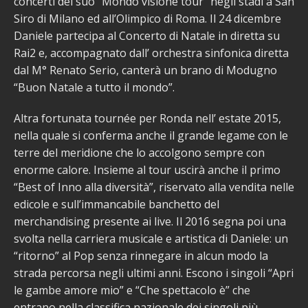
concerti del suo “Mondo visione tour” negli stadi a San
Siro di Milano ed all’Olimpico di Roma. Il 24 dicembre
Daniele partecipa al Concerto di Natale in diretta su
Rai2 e, accompagnato dall’ orchestra sinfonica diretta
dal M° Renato Serio, canterà un brano di Modugno
“Buon Natale a tutto il mondo”.
Altra fortunata tournée per Ronda nell’ estate 2015,
nella quale si conferma anche il grande legame con le
terre del meridione che lo accolgono sempre con
enorme calore. Insieme al tour uscirà anche il primo
“Best of Inno alla diversità”, riservato alla vendita nelle
edicole e sull’immancabile banchetto del
merchandising presente ai live. Il 2016 segna poi una
svolta nella carriera musicale e artistica di Daniele: un
“ritorno” al Pop senza rinnegare in alcun modo la
strada percorsa negli ultimi anni. Escono i singoli “Apri
le gambe amore mio” e “Che spettacolo è” che
entrano nella classifica nazionale dei singoli più