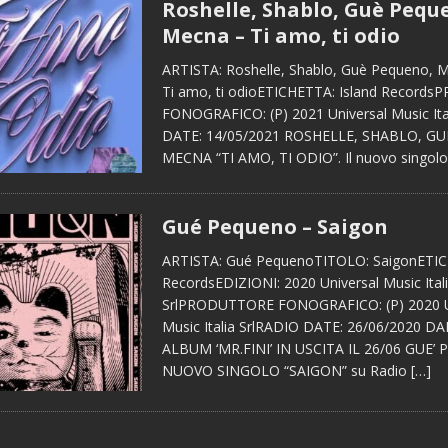
Roshelle, Shablo, Guè Pequ
Mecna – Ti amo, ti odio
ARTISTA: Roshelle, Shablo, Guè Pequeno,
Ti amo, ti odioETICHETTA: Island Recor
FONOGRAFICO: (P) 2021 Universal Music Ita
DATE: 14/05/2021 ROSHELLE, SHABLO, G
MECNA “TI AMO, TI ODIO”. Il nuovo singol
Gué Pequeno – Saigon
ARTISTA: Gué PequenoTITOLO: SaigonETIC
RecordsEDIZIONI: 2020 Universal Music Ital
SrlPRODUTTORE FONOGRAFICO: (P) 2020 U
Music Italia SrlRADIO DATE: 26/06/2020 
ALBUM ‘MR.FINI’ IN USCITA IL 26/06 GUE’
NUOVO SINGOLO “SAIGON” su Radio
[…]