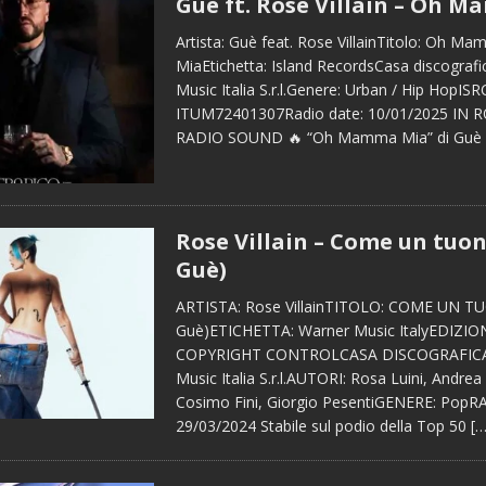
Guè ft. Rose Villain – Oh 
Artista: Guè feat. Rose VillainTitolo: Oh M
MiaEtichetta: Island RecordsCasa discografic
Music Italia S.r.l.Genere: Urban / Hip HopISR
ITUM72401307Radio date: 10/01/2025 IN
RADIO SOUND 🔥 “Oh Mamma Mia” di Guè 
Rose Villain – Come un tuon
Guè)
ARTISTA: Rose VillainTITOLO: COME UN TU
Guè)ETICHETTA: Warner Music ItalyEDIZION
COPYRIGHT CONTROLCASA DISCOGRAFICA
Music Italia S.r.l.AUTORI: Rosa Luini, Andrea
Cosimo Fini, Giorgio PesentiGENERE: Pop
29/03/2024 Stabile sul podio della Top 50
[…