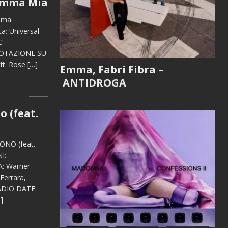
Mamma Mia
amma
a: Universal
C:
 ROTAZIONE SU
ft. Rose
[…]
Emma, Fabri Fibra –
ANTIDROGA
o (feat.
ONO (feat.
I:
: Warner
 Ferrara,
RADIO DATE:
]