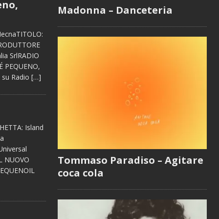
eno,
Madonna – Danceteria
 MecnaTITOLO:
dsPRODUTTORE
lia SrlRADIO
UÉ PEQUENO,
o su Radio
[…]
HETTA: Island
ia
niversal
Tommaso Paradiso – Agitare
DAL NUOVO
 PEQUENOIL
coca cola