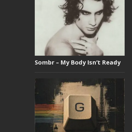
Sombr – My Body Isn’t Ready