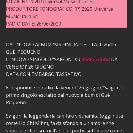
EDIZIONI: 2020 Universal Music Italia Srl
PRODUTTORE FONOGRAFICO: (P) 2020 Universal
Music Italia Srl
RADIO DATE: 26/06/2020
DAL NUOVO ALBUM ‘MR.FINI’ IN USCITA IL 26/06
GUE’ PEQUENO
IL NUOVO SINGOLO “SAIGON” su
Radio Sound
DA
VENERDI’ 26 GIUGNO
DATA CON EMBARGO TASSATIVO
E’ disponibile in radio da venerdì 26 giugno,”Saigon”,
primo singolo estratto dal nuovo album di Guè
Pequeno.
Saigon, la leggendaria capitale vietnamita (oggi nota
come Ho Chi Mihn), fa da sfondo a un amore che
sboccia e sfiorisce nell’arco di poche settimane come i