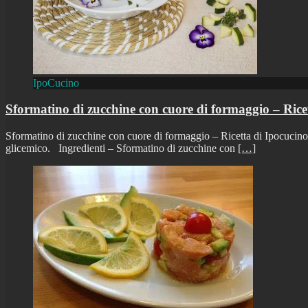
IpoCucino
Sformatino di zucchine con cuore di formaggio – Rice
Sformatino di zucchine con cuore di formaggio – Ricetta di Ipocucino
glicemico. Ingredienti – Sformatino di zucchine con
[…]