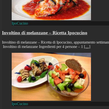
IpoCucino
Involtino di melanzane – Ricetta Ipocucino
Involtino di melanzane – Ricetta di Ipocucino, appuntamento settiman
Involtino di melanzane Ingredienti per 4 persone – 1
[…]
IpoCucino