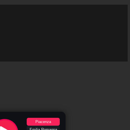
Piacenza
Emilia Romagna