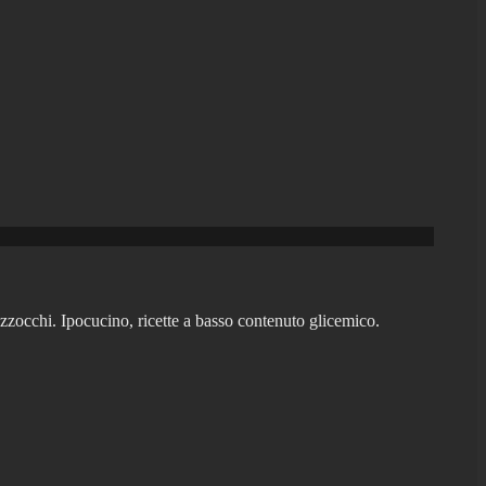
azzocchi. Ipocucino, ricette a basso contenuto glicemico.