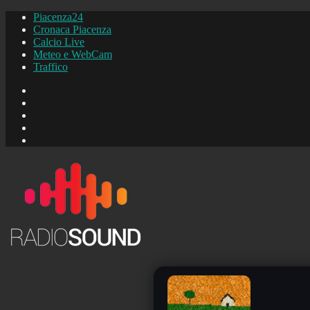
Piacenza24
Cronaca Piacenza
Calcio Live
Meteo e WebCam
Traffico
FB
Instagram
YouTube
FB
Piacenza24