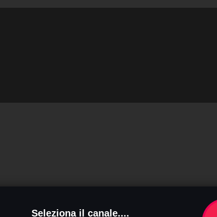
Seleziona il canale....