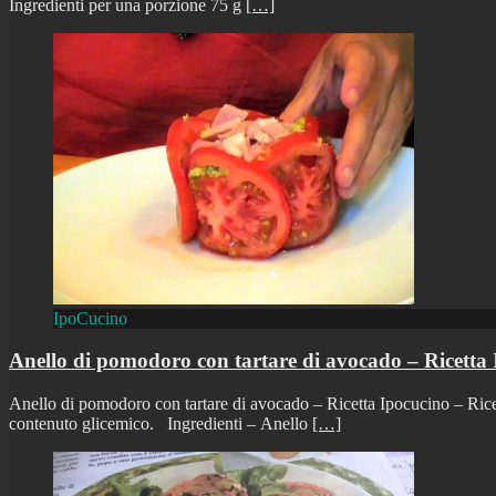
Ingredienti per una porzione 75 g
[…]
IpoCucino
Anello di pomodoro con tartare di avocado – Ricetta
Anello di pomodoro con tartare di avocado – Ricetta Ipocucino – Rice
contenuto glicemico. Ingredienti – Anello
[…]