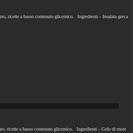
o, ricette a basso contenuto glicemico. Ingredienti – Insalata greca
o, ricette a basso contenuto glicemico. Ingredienti – Gelo di more