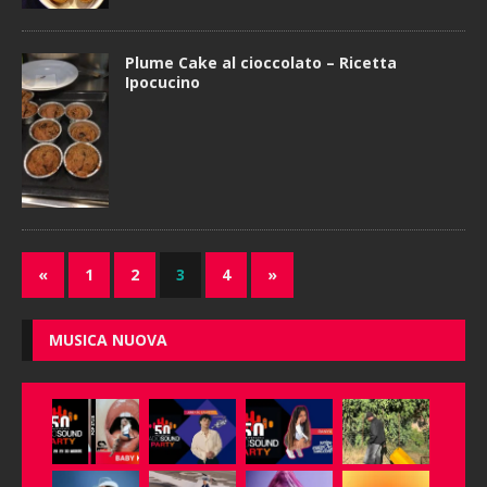
Plume Cake al cioccolato – Ricetta
Ipocucino
«
1
2
3
4
»
MUSICA NUOVA