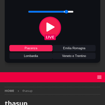
Piacenza
Emilia Romagna
Lombardia
Veneto e Trentino
HOME
thasup
thasup