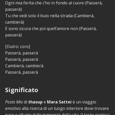
Ogni mia ferita che c’ho in fondo al cuore (Passerà,
passerà)
Tu che vedi solo il buio nella strada (Cambierà,
cambierà)
E sono sicura che poi quell’amore non (Passerà,
passerà)
[Outro: coro]
Passerà, passerà
Passerà, passerà
Cambierà, cambierà
Passerà, passerà
Significato
Posto Mio
di
thasup
e
Mara Sattei
è un viaggio
emotivo alla ricerca di un luogo interiore dove trovare
pace e rifugio dalle tempeste della vita. Il testo esplora