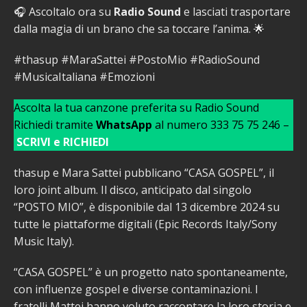
🎧 Ascoltalo ora su
Radio Sound
e lasciati trasportare
dalla magia di un brano che sa toccare l’anima. 🌟
#thasup #MaraSattei #PostoMio #RadioSound
#MusicaItaliana #Emozioni
Ascolta la tua canzone preferita su Radio Sound
Richiedi tramite
WhatsApp
al numero 333 75 75 246 –
SCRIVI e RICHIEDI
thasup e Mara Sattei pubblicano “CASA GOSPEL”, il
loro joint album. Il disco, anticipato dal singolo
“POSTO MIO”, è disponibile dal 13 dicembre 2024 su
tutte le piattaforme digitali (Epic Records Italy/Sony
Music Italy).
“CASA GOSPEL” è un progetto nato spontaneamente,
con influenze gospel e diverse contaminazioni. I
fratelli Mattei hanno voluto raccontare la loro storia e