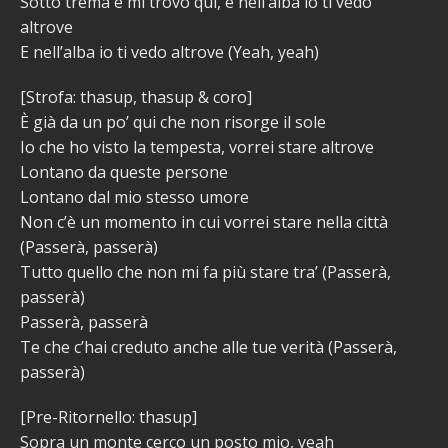
Sotto trema e mi trovo qui, e nell’alba io ti vedo
altrove
E nell’alba io ti vedo altrove (Yeah, yеah)
[Strofa: thasup, thasup & coro]
È già da un po’ qui che non risorge il sole
Io chе ho visto la tempesta, vorrei stare altrove
Lontano da queste persone
Lontano dal mio stesso umore
Non c’è un momento in cui vorrei stare nella città
(Passerà, passerà)
Tutto quello che non mi fa più stare tra’ (Passerà,
passerà)
Passerà, passerà
Te che c’hai creduto anche alle tue verità (Passerà,
passerà)
[Pre-Ritornello: thasup]
Sopra un monte cerco un posto mio, yeah