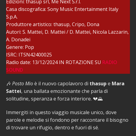
Edizioni: thasup srl, Me Next S.r.l.
Casa discografica: Sony Music Entertainment Italy
S.p.A.
Produttore artistico: thasup, Cripo, Dona
Autori: S. Mattei, D. Mattei / D. Mattei, Nicola Lazzarin,
A. Donadei
Genere: Pop
ISRC: ITSN42400025
Radio date: 13/12/2024 IN ROTAZIONE SU
RADIO
SOUND
🎶
Posto Mio
è il nuovo capolavoro di
thasup
e
Mara
Sattei
, una ballata emozionante che parla di
solitudine, speranza e forza interiore. 💔🌄
Immergiti in questo viaggio musicale unico, dove
parole e melodie si fondono per raccontare il bisogno
di trovare un rifugio, dentro e fuori di sé.