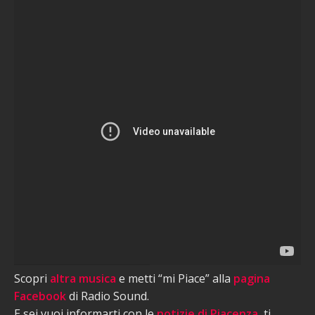
Scopri
altra musica
e metti “mi Piace” alla
pagina
Facebook
di Radio Sound.
E sei vuoi informarti con le
notizie di Piacenza
, ti