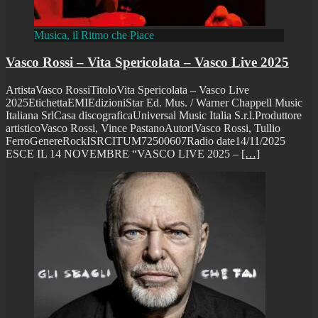
Musica, il Ritmo che Piace
Vasco Rossi – Vita Spericolata – Vasco Live 2025
ArtistaVasco RossiTitoloVita Spericolata – Vasco Live
2025EtichettaEMIEdizioniStar Ed. Mus. / Warner Chappell Music
Italiana SrlCasa discograficaUniversal Music Italia S.r.l.Produttore
artisticoVasco Rossi, Vince PastanoAutoriVasco Rossi, Tullio
FerroGenereRockISRCITUM72500607Radio date14/11/2025
ESCE IL 14 NOVEMBRE “VASCO LIVE 2025 –
[…]