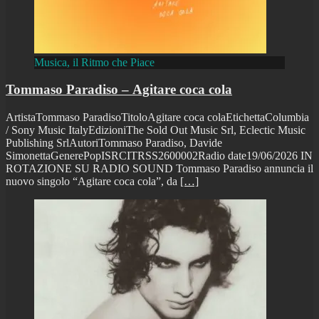
Musica, il Ritmo che Piace
Tommaso Paradiso – Agitare coca cola
ArtistaTommaso ParadisoTitoloAgitare coca colaEtichettaColumbia
/ Sony Music ItalyEdizioniThe Sold Out Music Srl, Eclectic Music
Publishing SrlAutoriTommaso Paradiso, Davide
SimonettaGenerePopISRCITRSS2600002Radio date19/06/2026 IN
ROTAZIONE SU RADIO SOUND Tommaso Paradiso annuncia il
nuovo singolo “Agitare coca cola”, da
[…]