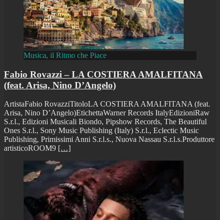
Musica, il Ritmo che Piace
Fabio Rovazzi – LA COSTIERA AMALFITANA
(feat. Arisa, Nino D’Angelo)
ArtistaFabio RovazziTitoloLA COSTIERA AMALFITANA (feat.
Arisa, Nino D’Angelo)EtichettaWarner Records ItalyEdizioniRaw
S.r.l., Edizioni Musicali Biondo, Pipshow Records, The Beautiful
Ones S.r.l., Sony Music Publishing (Italy) S.r.l., Eclectic Music
Publishing, Primissimi Anni S.r.l.s., Nuova Nassau S.r.l.s.Produttore
artisticoROOM9
[…]