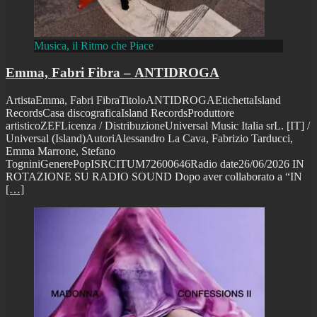
Musica, il Ritmo che Piace
Emma, Fabri Fibra – ANTIDROGA
ArtistaEmma, Fabri FibraTitoloANTIDROGAEtichettaIsland
RecordsCasa discograficaIsland RecordsProduttore
artisticoZEFLicenza / DistribuzioneUniversal Music Italia srL. [IT] /
Universal (Island)AutoriAlessandro La Cava, Fabrizio Tarducci,
Emma Marrone, Stefano
TogniniGenerePopISRCITUM72600646Radio date26/06/2026 IN
ROTAZIONE SU RADIO SOUND Dopo aver collaborato a “IN
[…]