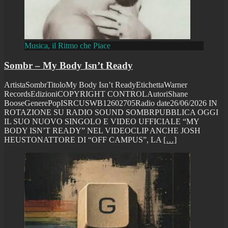
Musica, il Ritmo che Piace
Sombr – My Body Isn’t Ready
ArtistaSombrTitoloMy Body Isn’t ReadyEtichettaWarner
RecordsEdizioniCOPYRIGHT CONTROLAutoriShane
BooseGenerePopISRCUSWB12602705Radio date26/06/2026 IN
ROTAZIONE SU RADIO SOUND SOMBRPUBBLICA OGGI
IL SUO NUOVO SINGOLO E VIDEO UFFICIALE “MY
BODY ISN’T READY” NEL VIDEOCLIP ANCHE JOSH
HEUSTONATTORE DI “OFF CAMPUS”, LA
[…]