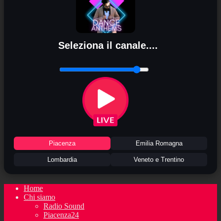
Seleziona il canale....
Piacenza
Emilia Romagna
Lombardia
Veneto e Trentino
Home
Chi siamo
Radio Sound
Piacenza24