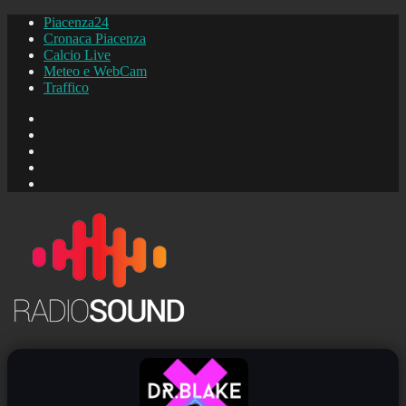
Piacenza24
Cronaca Piacenza
Calcio Live
Meteo e WebCam
Traffico
FB
Instagram
YouTube
FB
Piacenza24