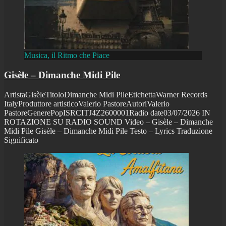
Musica, il Ritmo che Piace
Gisèle – Dimanche Midi Pile
ArtistaGisèleTitoloDimanche Midi PileEtichettaWarner Records
ItalyProduttore artisticoValerio PastoreAutoriValerio
PastoreGenerePopISRCITJ4Z2600001Radio date03/07/2026 IN
ROTAZIONE SU RADIO SOUND Video – Gisèle – Dimanche
Midi Pile Gisèle – Dimanche Midi Pile Testo – Lyrics Traduzione
Significato