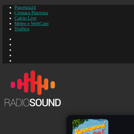
Piacenza24
Cronaca Piacenza
Calcio Live
Meteo e WebCam
Traffico
FB
Instagram
YouTube
FB
Piacenza24