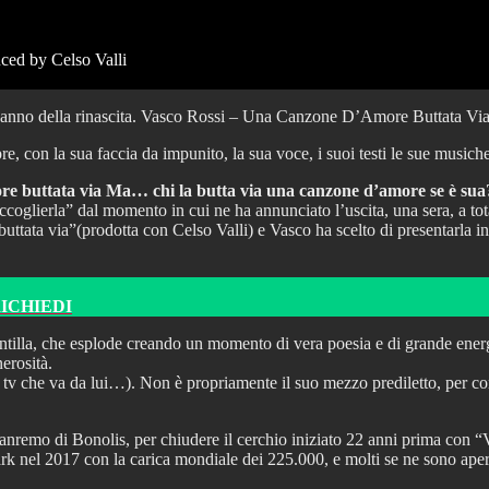
 by Celso Valli
l’anno della rinascita. Vasco Rossi – Una Canzone D’Amore Buttata Vi
, con la sua faccia da impunito, la sua voce, i suoi testi le sue musiche
ore buttata via Ma… chi la butta via una canzone d’amore se è sua
ccoglierla” dal momento in cui ne ha annunciato l’uscita, una sera, a tot
ata via”(prodotta con Celso Valli) e Vasco ha scelto di presentarla in 
RICHIEDI
cintilla, che esplode creando un momento di vera poesia e di grande ener
erosità.
v che va da lui…). Non è propriamente il suo mezzo prediletto, per comu
 Sanremo di Bonolis, per chiudere il cerchio iniziato 22 anni prima con 
rk nel 2017 con la carica mondiale dei 225.000, e molti se ne sono apert