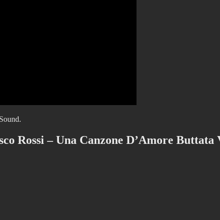
 Sound.
sco Rossi – Una Canzone D’Amore Buttata 