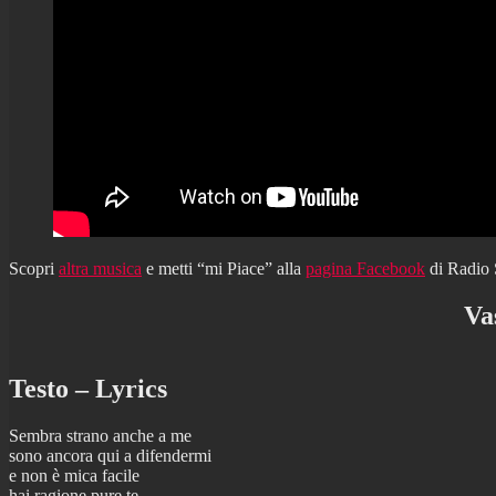
Scopri
altra musica
e metti “mi Piace” alla
pagina Facebook
di Radio
Va
Testo – Lyrics
Sembra strano anche a me
sono ancora qui a difendermi
e non è mica facile
hai ragione pure te