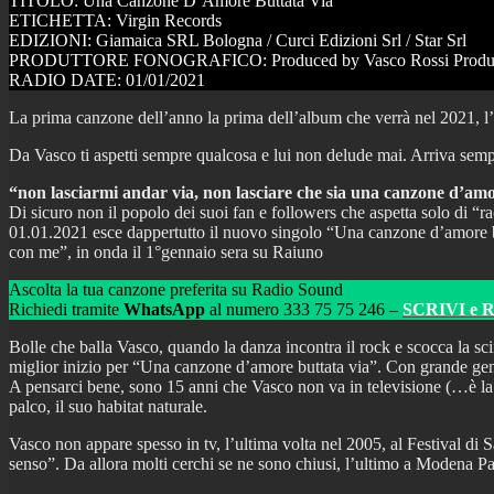
TITOLO: Una Canzone D’Amore Buttata Via
ETICHETTA: Virgin Records
EDIZIONI: Giamaica SRL Bologna / Curci Edizioni Srl / Star Srl
PRODUTTORE FONOGRAFICO: Produced by Vasco Rossi Produced
RADIO DATE: 01/01/2021
La prima canzone dell’anno la prima dell’album che verrà nel 2021, 
Da Vasco ti aspetti sempre qualcosa e lui non delude mai. Arriva sempre
“non lasciarmi andar via, non lasciare che sia una canzone d’am
Di sicuro non il popolo dei suoi fan e followers che aspetta solo di “ra
01.01.2021 esce dappertutto il nuovo singolo “Una canzone d’amore butt
con me”, in onda il 1°gennaio sera su Raiuno
Ascolta la tua canzone preferita su Radio Sound
Richiedi tramite
WhatsApp
al numero 333 75 75 246 –
SCRIVI e 
Bolle che balla Vasco, quando la danza incontra il rock e scocca la s
miglior inizio per “Una canzone d’amore buttata via”. Con grande gen
A pensarci bene, sono 15 anni che Vasco non va in televisione (…è la t
palco, il suo habitat naturale.
Vasco non appare spesso in tv, l’ultima volta nel 2005, al Festival di
senso”. Da allora molti cerchi se ne sono chiusi, l’ultimo a Modena Pa