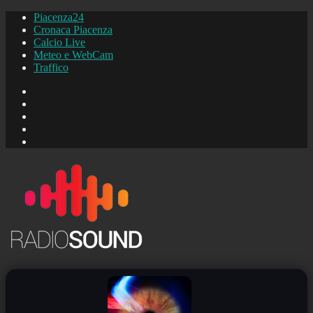
Piacenza24
Cronaca Piacenza
Calcio Live
Meteo e WebCam
Traffico
FB
Instagram
YouTube
FB
Piacenza24