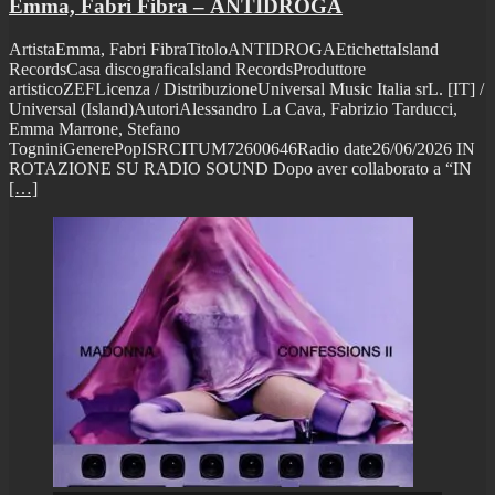
Emma, Fabri Fibra – ANTIDROGA
ArtistaEmma, Fabri FibraTitoloANTIDROGAEtichettaIsland
RecordsCasa discograficaIsland RecordsProduttore
artisticoZEFLicenza / DistribuzioneUniversal Music Italia srL. [IT] /
Universal (Island)AutoriAlessandro La Cava, Fabrizio Tarducci,
Emma Marrone, Stefano
TogniniGenerePopISRCITUM72600646Radio date26/06/2026 IN
ROTAZIONE SU RADIO SOUND Dopo aver collaborato a “IN
[…]