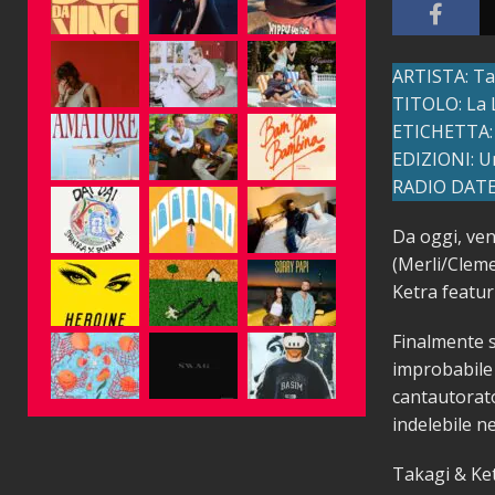
ARTISTA: Tak
TITOLO: La 
ETICHETTA:
EDIZIONI: Uni
RADIO DATE:
Da oggi, ven
(Merli/Cleme
Ketra featur
Finalmente s
improbabile 
cantautorato
indelebile ne
Takagi & Ket