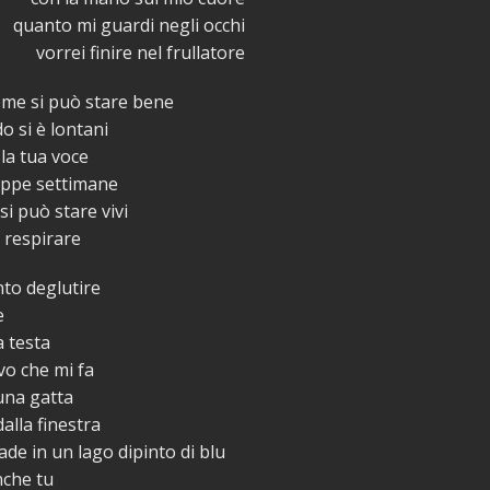
quanto mi guardi negli occhi
vorrei finire nel frullatore
me si può stare bene
 si è lontani
la tua voce
oppe settimane
i può stare vivi
 respirare
to deglutire
e
a testa
vo che mi fa
una gatta
alla finestra
ade in un lago dipinto di blu
nche tu