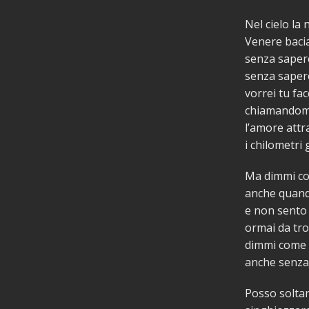
Nel cielo la
Venere baci
senza saper
senza saper
vorrei tu fac
chiamandom
l’amore attr
i chilometri 
Ma dimmi co
anche quando
e non sento 
ormai da tr
dimmi come s
anche senza
Posso soltan