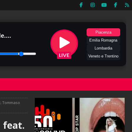
Piacenza
e....
Emilia Romagna
Lombardia
Veneto e Trentino
at. Tommaso
 feat.