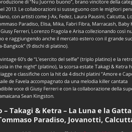
produzione di “Nu Juorno buono”, brano vincitore della cate
l 2013. Le collaborazioni si susseguono con le migliori pen
aliano, con artisti come J-Ax, Fedez, Laura Pausini, Calcutta, 
ommaso Paradiso, Elisa, Mika, Fabri Fibra, Marracash, Baby K
, Giusy Ferreri, Lorenzo Fragola e Arisa collezionando così 
ino e raggiungendo anche il mercato estero con il grande su
Bangkok” (9 dischi di platino).
intage 60’s de “L’esercito del selfie” (triplo platino) e la ret
 sola in the night” (platino), la scorsa estate Takagi & Ketra
agge e classifiche con la hit da 4 dischi platini “Amore e Cap
Baile de Favela accompagnato da una melodia killer cantata
ndibile voce di Giusy Ferreri e con la collaborazione della sup
amaicana Sean Kingston.
 – Takagi & Ketra – La Luna e la Gatta
Tommaso Paradiso, Jovanotti, Calcutt