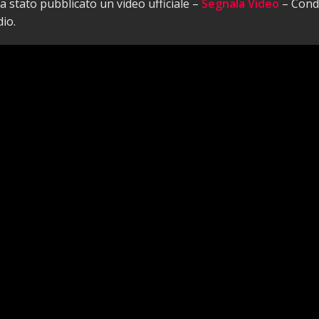
 stato pubblicato un video ufficiale –
Segnala Video
– Condi
io.