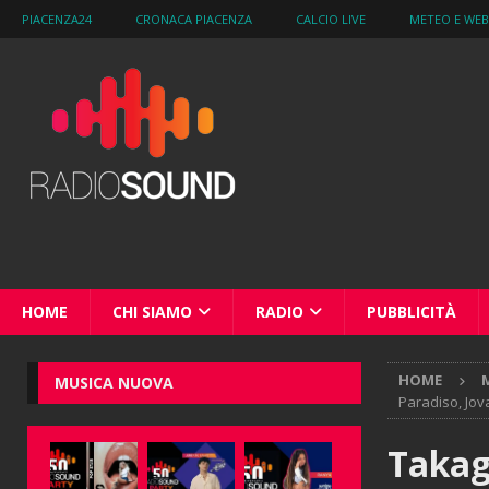
PIACENZA24
CRONACA PIACENZA
CALCIO LIVE
METEO E WE
HOME
CHI SIAMO
RADIO
PUBBLICITÀ
HOME
M
MUSICA NUOVA
Paradiso, Jova
Takagi