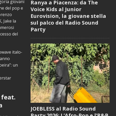
goria giovani
Ranya a Piacenza: da The
ne del pop e
Voice Kids al Junior
Lorenzo
Eurovision, la giovane stella
, Jake la
sul palco del Radio Sound
numerosi
Party
ccesso del
rowave italo-
 hanno
oeira”: un
erstar
 feat.
a
JOEBLESS al Radio Sound
Party 2026: L’Afro-Pop e l’R&B