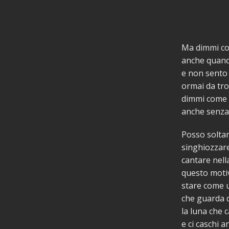
Ma dimmi co
anche quando
e non sento 
ormai da tr
dimmi come s
anche senza
Posso soltan
singhiozzar
cantare nell
questo moti
stare come 
che guarda d
la luna che c
e ci caschi a