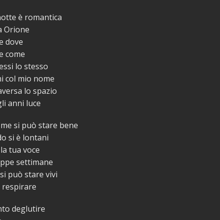
 notte è romantica
a Orione
e dove
e come
essi lo stesso
i col mio nome
aversa lo spazio
gli anni luce
me si può stare bene
 si è lontani
la tua voce
oppe settimane
i può stare vivi
 respirare
to deglutire