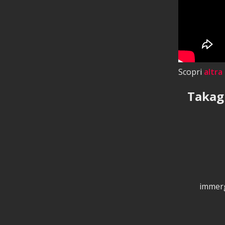
Scopri
altra
Takagi
immerg