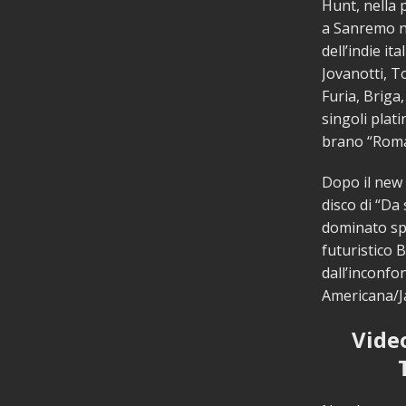
Hunt, nella 
a Sanremo ne
dell’indie it
Jovanotti, T
Furia, Briga
singoli plat
brano “Roma-
Dopo il new v
disco di “Da
dominato spi
futuristico 
dall’inconfo
Americana/J
Video