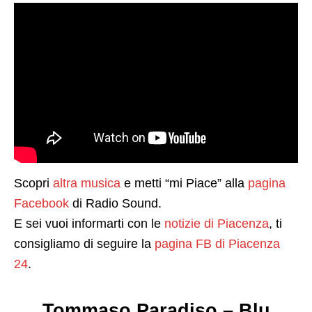
Scopri
altra musica
e metti “mi Piace” alla
pagina
Facebook
di Radio Sound.
E sei vuoi informarti con le
notizie di Piacenza
, ti
consigliamo di seguire la
pagina FB di Piacenza
24
.
Tommaso Paradiso – Blu