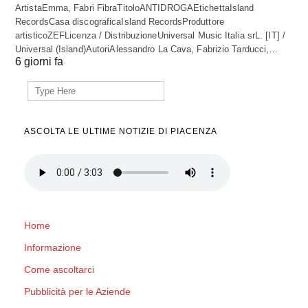
ArtistaEmma, Fabri FibraTitoloANTIDROGAEtichettaIsland
RecordsCasa discograficaIsland RecordsProduttore
artisticoZEFLicenza / DistribuzioneUniversal Music Italia srL. [IT] /
Universal (Island)AutoriAlessandro La Cava, Fabrizio Tarducci,…
6 giorni fa
Search
for:
ASCOLTA LE ULTIME NOTIZIE DI PIACENZA
Home
Informazione
Come ascoltarci
Pubblicità per le Aziende