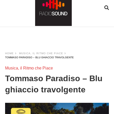
JQUERY
RADIO
PLAYER
and
WORDPRESS
RADIO
PLUGIN
HOME
MUSICA, IL RITMO CHE PIACE
powered
TOMMASO PARADISO – BLU GHIACCIO TRAVOLGENTE
by
WordPress
Musica, il Ritmo che Piace
Webdesign
Tommaso Paradiso – Blu
Dexheim
and
ghiaccio travolgente
FULL
SERVICE
ONLINE
AGENTUR
MAINZ