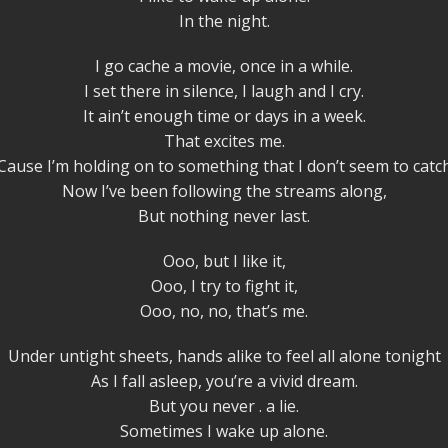
In the night.
I go cache a movie, once in a while.
I set there in silence, I laugh and I cry.
It ain’t enough time or days in a week.
That excites me.
‘Cause I’m holding on to something that I don’t seem to catch
Now I’ve been following the streams along,
But nothing never last.
Ooo, but I like it,
Ooo, I try to fight it,
Ooo, no, no, that’s me.
Under untight sheets, hands alike to feel all alone tonight
As I fall asleep, you’re a vivid dream.
But you never . a lie.
Sometimes I wake up alone.