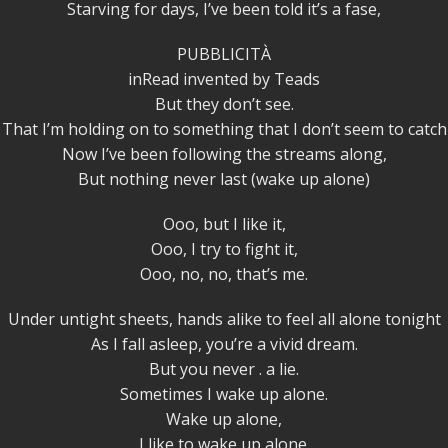
Starving for days, I’ve been told it’s a fase,
PUBBLICITÀ
inRead invented by Teads
But they don’t see.
That I’m holding on to something that I don’t seem to catch
Now I’ve been following the streams along,
But nothing never last (wake up alone)
Ooo, but I like it,
Ooo, I try to fight it,
Ooo, no, no, that’s me.
Under untight sheets, hands alike to feel all alone tonight
As I fall asleep, you’re a vivid dream.
But you never . a lie.
Sometimes I wake up alone.
Wake up alone,
I like to wake up alone.