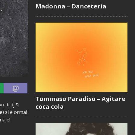
Madonna – Danceteria
Tommaso Paradiso – Agitare
o di dj &
coca cola
) si è ormai
nale!