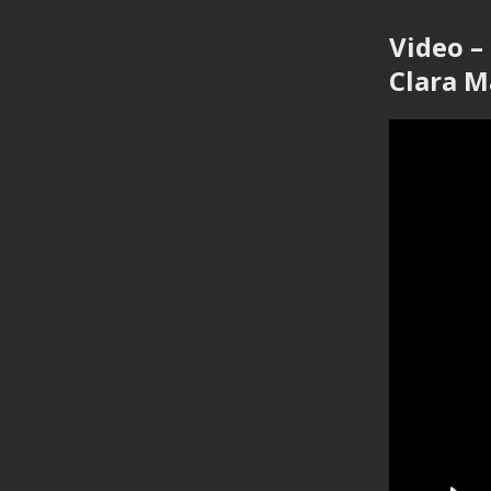
Video –
Clara M