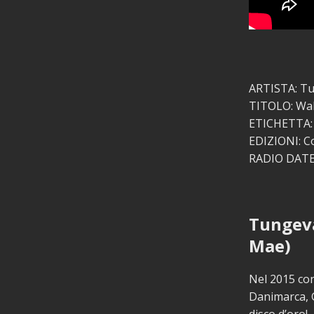
ARTISTA: T
TITOLO: Wak
ETICHETTA:
EDIZIONI: C
RADIO DATE:
Tungeva
Mae)
Nel 2015 con
Danimarca, G