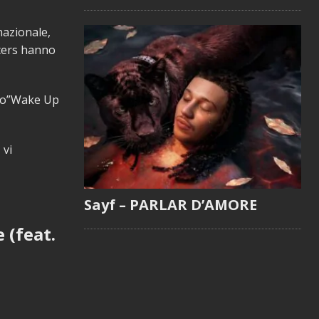
nazionale,
ucers hanno
ato”Wake Up
 vi
Sayf – PARLAR D’AMORE
 (feat.