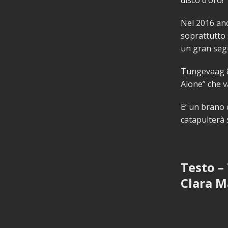
disco d’oro!
Nel 2016 anc
soprattutto 
un gran segu
Tungevaag &
Alone” che v
E’ un brano 
catapulterà s
Testo –
Clara M