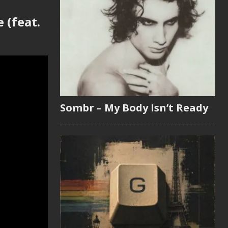
 (feat.
Sombr – My Body Isn’t Ready