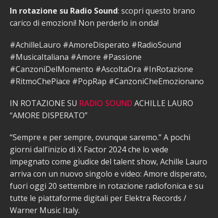
In rotazione su Radio Sound
: scopri questo brano
carico di emozioni! Non perderlo in onda!
#AchilleLauro #AmoreDisperato #RadioSound
#MusicaItaliana #Amore #Passione
#CanzoniDelMomento #AscoltaOra #InRotazione
#RitmoChePiace #PopRap #CanzoniCheEmozionano
IN ROTAZIONE SU
RADIO SOUND
ACHILLE LAURO
“AMORE DISPERATO”
“Sempre e per sempre, ovunque saremo.” A pochi
giorni dall’inizio di X Factor 2024 che lo vede
impegnato come giudice del talent show, Achille Lauro
arriva con un nuovo singolo e video: Amore disperato,
fuori oggi 20 settembre in rotazione radiofonica e su
tutte le piattaforme digitali per Elektra Records /
Warner Music Italy.