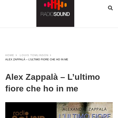
JQUERY
RADIO
PLAYER
and
WORDPRESS
RADIO
PLUGIN
HOME
LOUIS TOMLINSON
powered
ALEX ZAPPALÀ – L’ULTIMO FIORE CHE HO IN ME
by
WordPress
Webdesign
Alex Zappalà – L’ultimo
Dexheim
and
fiore che ho in me
FULL
SERVICE
ONLINE
AGENTUR
MAINZ