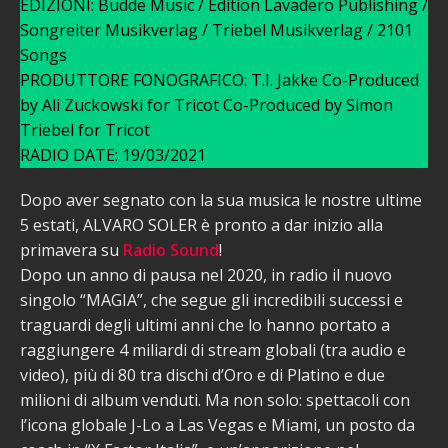
EDIZIONI: Budde Music / Edition Lavadero Publishing /
Songreiter Musikverlag / Triebel Musikverlag / 2101
Songs
PRODUTTORE FONOGRAFICO: T.I. Jakke Co-Produced
by Ali Zuckowski for Tricot Co-Produced by Simon
Triebel for Tricot
RADIO DATE: 19/03/2021
Dopo aver segnato con la sua musica le nostre ultime
5 estati, ALVARO SOLER è pronto a dar inizio alla
primavera su
Radio Sound
!
Dopo un anno di pausa nel 2020, in radio il nuovo
singolo “MAGIA”, che segue gli incredibili successi e
traguardi degli ultimi anni che lo hanno portato a
raggiungere 4 miliardi di stream globali (tra audio e
video), più di 80 tra dischi d’Oro e di Platino e due
milioni di album venduti. Ma non solo: spettacoli con
l’icona globale J-Lo a Las Vegas e Miami, un posto da