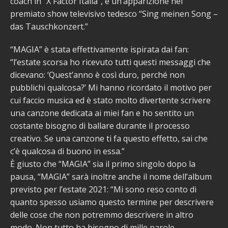
coach in “X Factor Italia”, e un’apparizione nel
premiato show televisivo tedesco “Sing meinen Song –
das Tauschkonzert.”
“MAGIA” è stata effettivamente ispirata dai fan:
“l’estate scorsa ho ricevuto tutti questi messaggi che
dicevano: ‘Quest’anno è così duro, perché non
pubblichi qualcosa?’ Mi hanno ricordato il motivo per
cui faccio musica ed è stato molto divertente scrivere
una canzone dedicata ai miei fan e ho sentito un
costante bisogno di ballare durante il processo
creativo. Se una canzone ti fa questo effetto, sai che
c’è qualcosa di buono in essa.”
È giusto che “MAGIA” sia il primo singolo dopo la
pausa, “MAGIA” sarà inoltre anche il nome dell’album
previsto per l’estate 2021: “Mi sono reso conto di
quanto spesso usiamo questo termine per descrivere
delle cose che non potremmo descrivere in altro
modo. Non tutto ha bisogno di mille parole,