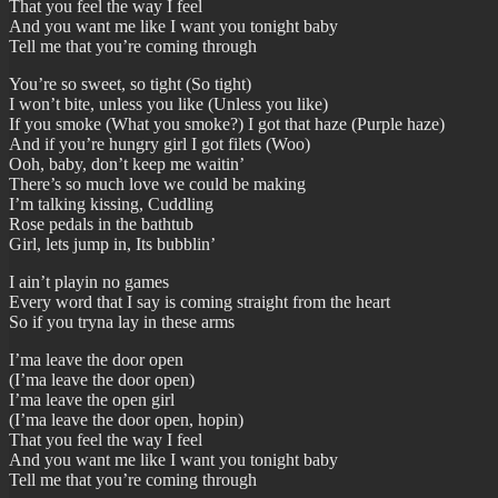
That you feel the way I feel
And you want me like I want you tonight baby
Tell me that you’re coming through
You’re so sweet, so tight (So tight)
I won’t bite, unless you like (Unless you like)
If you smoke (What you smoke?) I got that haze (Purple haze)
And if you’re hungry girl I got filets (Woo)
Ooh, baby, don’t keep me waitin’
There’s so much love we could be making
I’m talking kissing, Cuddling
Rose pedals in the bathtub
Girl, lets jump in, Its bubblin’
I ain’t playin no games
Every word that I say is coming straight from the heart
So if you tryna lay in these arms
I’ma leave the door open
(I’ma leave the door open)
I’ma leave the open girl
(I’ma leave the door open, hopin)
That you feel the way I feel
And you want me like I want you tonight baby
Tell me that you’re coming through