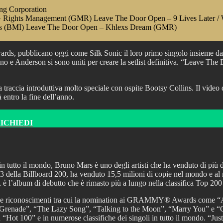
ng Corporation
Rights Management (GMR) Leave The Door Open – 9 Lives Later /
gs (BMI) Leave The Door Open – Khlexs Dream (GMR)
, pubblicano oggi come Silk Sonic il loro primo singolo insieme dal
 e Anderson si sono uniti per creare la setlist definitiva. “Leave The
traccia introduttiva molto speciale con ospite Bootsy Collins. Il vid
tro la fine dell’anno.
RICHIEDI
ti in tutto il mondo, Bruno Mars è uno degli artisti che ha venduto d
e #3 della Billboard 200, ha venduto 15,5 milioni di copie nel mondo e
album di debutto che è rimasto più a lungo nella classifica Top 200 e i
conoscimenti tra cui la nomination ai GRAMMY® Awards come “Albu
”, “Grenade”, “The Lazy Song”, “Talking to the Moon”, “Marry You” e 
oard “Hot 100” e in numerose classifiche dei singoli in tutto il mond