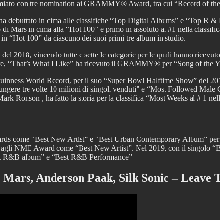
emiato con tre nomination ai GRAMMY® Award, tra cui “Record of the 
a debuttato in cima alle classifiche “Top Digital Albums” e “Top R & 
di Mars in cima alla “Hot 100” e primo in assoluto al #1 nella classi
 in “Hot 100” da ciascuno dei suoi primi tre album in studio.
18, vincendo tutte e sette le categorie per le quali hanno ricevuto 
tre, “That’s What I Like” ha ricevuto il GRAMMY® per “Song of the
 Guinness World Record, per il suo “Super Bowl Halftime Show” del 2015”
iungere tre volte 10 milioni di singoli venduti” e “Most Followed Male
Ronson , ha fatto la storia per la classifica “Most Weeks al # 1 nella
s come “Best New Artist” e “Best Urban Contemporary Album” per il 
agli NME Award come “Best New Artist”. Nel 2019, con il singolo “B
“Best R&B album” e “Best R&B Performance”
 Mars, Anderson Paak, Silk Sonic – Leave