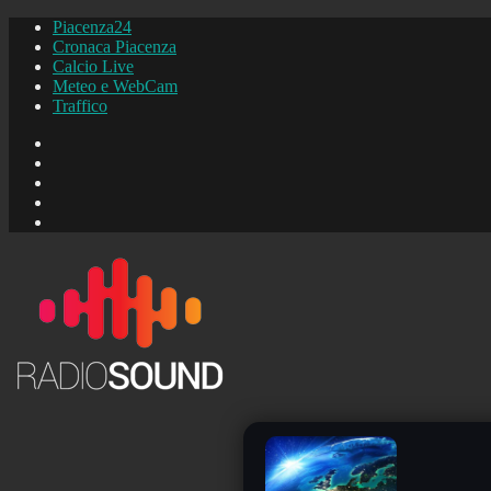
Piacenza24
Cronaca Piacenza
Calcio Live
Meteo e WebCam
Traffico
FB
Instagram
YouTube
FB
Piacenza24