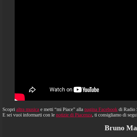
Scopri
altra musica
e metti “mi Piace” alla
pagina Facebook
di Radio
E sei vuoi informarti con le
notizie di Piacenza
, ti consigliamo di segu
Bruno Mar