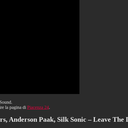
 Sound.
ire la pagina di
Piacenza 24
.
s, Anderson Paak, Silk Sonic – Leave The