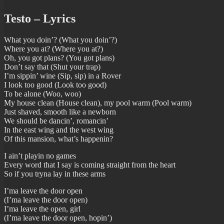
Testo – Lyrics
What you doin’? (What you doin’?)
Where you at? (Where you at?)
Oh, you got plans? (You got plans)
Don’t say that (Shut your trap)
I’m sippin’ wine (Sip, sip) in a Rover
I look too good (Look too good)
To be alone (Woo, woo)
My house clean (House clean), my pool warm (Pool warm)
Just shaved, smooth like a newborn
We should be dancin’, romancin’
In the east wing and the west wing
Of this mansion, what’s happenin?
I ain’t playin no games
Every word that I say is coming straight from the heart
So if you tryna lay in these arms
I’ma leave the door open
(I’ma leave the door open)
I’ma leave the open, girl
(I’ma leave the door open, hopin’)