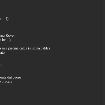
ndo’?)
 una Rover
 bello)
la mia piscina calda (Piscina calda)
nato
o?
ente dal cuore
e braccia