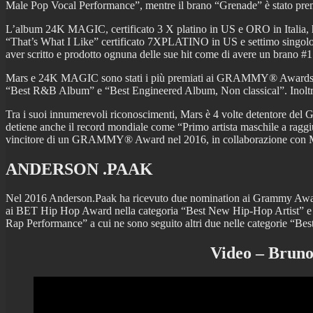
Male Pop Vocal Performance”, mentre il brano “Grenade” è stato pr
L’album 24K MAGIC, certificato 3 X platino in US e ORO in Italia, h
“That’s What I Like” certificato 7XPLATINO in US e settimo singolo 
aver scritto e prodotto ognuna delle sue hit come di avere un brano #1
Mars e 24K MAGIC sono stati i più premiati ai GRAMMY® Awards del 20
“Best R&B Album” e “Best Engineered Album, Non classical”. Inol
Tra i suoi innumerevoli riconoscimenti, Mars è 4 volte detentore del
detiene anche il record mondiale come “Primo artista maschile a ragg
vincitore di un GRAMMY® Award nel 2016, in collaborazione con Mark 
ANDERSON .PAAK
Nel 2016 Anderson.Paak ha ricevuto due nomination ai Grammy Award
ai BET Hip Hop Award nella categoria “Best New Hip-Hop Artist” e 
Rap Performance” a cui ne sono seguito altri due nelle categorie 
Video – Bruno