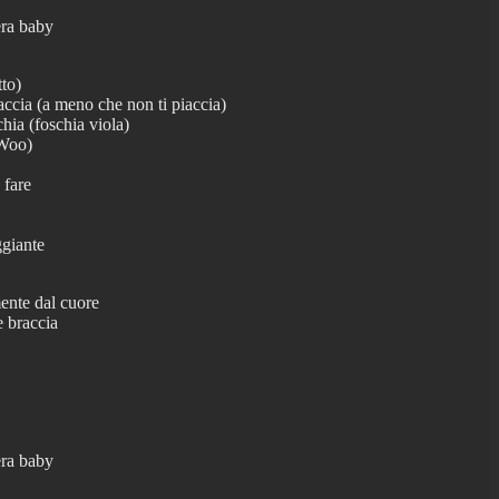
era baby
tto)
ccia (a meno che non ti piaccia)
hia (foschia viola)
(Woo)
 fare
ggiante
ente dal cuore
e braccia
era baby