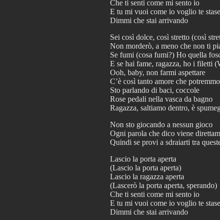
Che ti senti come mi sento io
E tu mi vuoi come io voglio te stas
Dimmi che stai arrivando
Sei così dolce, così stretto (così stre
Non morderò, a meno che non ti pia
Se fumi (cosa fumi?) Ho quella fosc
E se hai fame, ragazza, ho i filetti 
Ooh, baby, non farmi aspettare
C’è così tanto amore che potremmo
Sto parlando di baci, coccole
Rose pedali nella vasca da bagno
Ragazza, saltiamo dentro, è spume
Non sto giocando a nessun gioco
Ogni parola che dico viene direttam
Quindi se provi a sdraiarti tra quest
Lascio la porta aperta
(Lascio la porta aperta)
Lascio la ragazza aperta
(Lascerò la porta aperta, sperando)
Che ti senti come mi sento io
E tu mi vuoi come io voglio te stas
Dimmi che stai arrivando