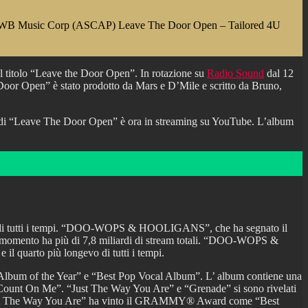
 WB Music Corp (ASCAP) Leave The Door Open – Tailored 4U
 titolo “Leave the Door Open”. In rotazione su
Radio Sound
dal 12
 Door Open” è stato prodotto da Mars e D’Mile e scritto da Bruno,
eo di “Leave The Door Open” è ora in streaming su YouTube. L’album
i più di tutti i tempi. “DOO-WOPS & HOOLIGANS”, che ha segnato il
 al momento ha più di 7,8 miliardi di stream totali. “DOO-WOPS &
l quarto più longevo di tutti i tempi.
m of the Year” e “Best Pop Vocal Album”. L’ album contiene una
“Count On Me”. “Just The Way You Are” e “Grenade” si sono rivelati
o. “Just The Way You Are” ha vinto il GRAMMY® Award come “Best