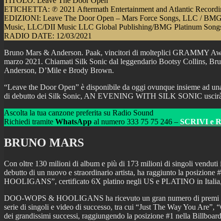
TITOLO: Leave The Door Open
ETICHETTA: ℗ 2021 Aftermath Entertainment and Atlantic Recordi
EDIZIONI: Leave The Door Open – Mars Force Songs, LLC / BMG 
Music, LLC/DII Music LLC Global Publishing/BMG Platinum Son
RADIO DATE: 12/03/2021
Bruno Mars & Anderson. Paak, vincitori di molteplici GRAMMY Awards
marzo 2021. Chiamati Silk Sonic dal leggendario Bootsy Collins, Bruno
Anderson, D’Mile e Brody Brown.
“Leave the Door Open” è disponibile da oggi ovunque insieme ad una 
di debutto dei Silk Sonic, AN EVENING WITH SILK SONIC uscirà en
Ascolta la tua canzone preferita su Radio Sound
Richiedi tramite
WhatsApp
al numero 333 75 75 246 –
SCRIVI e 
BRUNO MARS
Con oltre 130 milioni di album e più di 173 milioni di singoli vendu
debutto di un nuovo e straordinario artista, ha raggiunto la posizion
HOOLIGANS”, certificato 6X platino negli US e PLATINO in Italia, è l’
DOO-WOPS & HOOLIGANS ha ricevuto un gran numero di premi e ri
serie di singoli e video di successo, tra cui “Just The Way You Are
dei grandissimi successi, raggiungendo la posizione #1 nella Billb