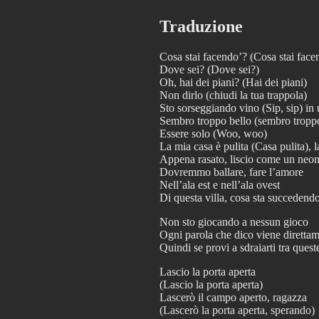
Traduzione
Cosa stai facendo’? (Cosa stai face
Dove sei? (Dove sei?)
Oh, hai dei piani? (Hai dei piani)
Non dirlo (chiudi la tua trappola)
Sto sorseggiando vino (Sip, sip) in
Sembro troppo bello (sembro troppo
Essere solo (Woo, woo)
La mia casa è pulita (Casa pulita), 
Appena rasato, liscio come un neo
Dovremmo ballare, fare l’amore
Nell’ala est e nell’ala ovest
Di questa villa, cosa sta succedend
Non sto giocando a nessun gioco
Ogni parola che dico viene direttam
Quindi se provi a sdraiarti tra quest
Lascio la porta aperta
(Lascio la porta aperta)
Lascerò il campo aperto, ragazza
(Lascerò la porta aperta, sperando)