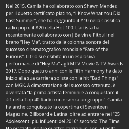
Nel 2015, Camila ha collaborato con Shawn Mendes
per il duetto certificato platino, “I Know What You Did
Last Summer”, che ha raggiunto il #10 nella classifica
radio pop e il #20 della Hot 100. L’artista ha
recentemente collaborato con J Balvin e Pitbull nel
brano “Hey Ma”, tratto dalla colonna sonora del
successo cinematografico mondiale “Fate of the
Furious”. Il trio si è esibito in un’esplosiva
performance di “Hey Ma” agli MTV Movie & TV Awards
2017. Dopo quattro anni con le Fifth Harmony ha dato
inizio alla sua carriera solista con la hit “Bad Things”
con MGK. A dimostrazione del successo ottenuto, è
diventata “la prima artista femminile a conquistare il
#1 della Top 40 Radio con e senza un gruppo”. Camila
ha anche conquistato la copertina di Seventeen
Magazine, Billboard e Latina, oltre ad entrare nei “25
Adolescenti più influenti del 2016” secondo The Time.
Ha piazzato inoltre quattro canzoni in Top 20 nella