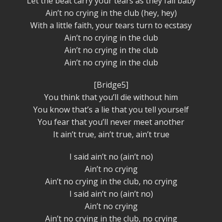
Let the beat carry your tears as they fall baby
Ain’t no crying in the club (hey, hey)
With a little faith, your tears turn to ecstasy
Ain’t no crying in the club
Ain’t no crying in the club
Ain’t no crying in the club
[Bridge5]
You think that you’ll die without him
You know that’s a lie that you tell yourself
You fear that you’ll never meet another
It ain’t true, ain’t true, ain’t true
I said ain’t no (ain’t no)
Ain’t no crying
Ain’t no crying in the club, no crying
I said ain’t no (ain’t no)
Ain’t no crying
Ain’t no crying in the club, no crying