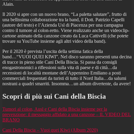
Alain.
Il 2020 si apre con un nuovo brano, “La paletta salutare”, frutto di
una bellissima collaborazione tra la band, il Dott. Patrizio Capelli
(autore del testo) e l’Azienda Usl di Piacenza per una campagna
contro il tumore al colon-retto. Viene realizzato anche un videoclip-
cartone animato della canzone creato da Luca Cattivelli (che potete
trovare su YouTube insieme agli altri video della band).
Per il 2020 è prevista l’uscita della settima fatica della
band…“VUOI QUEI KIWI”. Nel disco saranno presenti una decina
di tracce in pieno stile Cani Della Biscia. Si passa da consigli
enogastronomici a riflessioni sulla vita di paese e di città…da
recensioni di località montane dell’Appennino Emiliano a posti
commerciali frequentati da turisti di tutto il Nord Italia…da salumi
nostrani a quadri smarriti. Insomma…un album divertente, da avere!
Scopri di più sui Cani della Biscia
Tumori al colon, Ausl e Cani della Biscia insieme per la
prevenzione: il messaggio affidato a una canzone – IL VIDEO DEL
BRANO
Cani Della Biscia – Vuoi quei Kiwi (Album 2020)