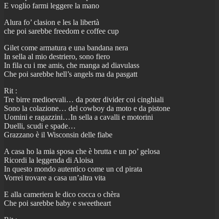
E voglio farmi leggere la mano
Alura fo’ clasion e les la libertà
che poi sarebbe freedom e coffee cup
Gilet come armatura e una bandana nera
In sella al mio destriero, sono fiero
In fila cu i me amis, che manga ad diavulass
Che poi sarebbe hell’s angels ma da pasgatt
Rit :
Tre birre medioevali… da poter divider coi cinghiali
Sono la colazione… del cowboy da moto e da pistone
Uomini e ragazzini…In sella a cavalli e motorini
Duelli, scudi e spade…
Grazzano è il Wisconsin delle fiabe
A casa ho la mia sposa che è brutta e un po’ gelosa
Ricordi la leggenda di Aloisa
In questo mondo autentico come un cd pirata
Vorrei trovare a casa un’altra vita
E alla cameriera le dico cocca o chèra
Che poi sarebbe baby e sweetheart