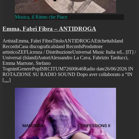
Musica, il Ritmo che Piace
Emma, Fabri Fibra – ANTIDROGA
ArtistaEmma, Fabri FibraTitoloANTIDROGAEtichettaIsland
RecordsCasa discograficaIsland RecordsProduttore
artisticoZEFLicenza / DistribuzioneUniversal Music Italia srL. [IT] /
Universal (Island)AutoriAlessandro La Cava, Fabrizio Tarducci,
Emma Marrone, Stefano
TogniniGenerePopISRCITUM72600646Radio date26/06/2026 IN
ROTAZIONE SU RADIO SOUND Dopo aver collaborato a “IN
[…]