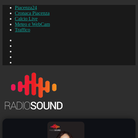
Piacenza24
Cronaca Piacenza
Calcio Live
Meteo e WebCam
Traffico
FB
Instagram
YouTube
FB
Piacenza24