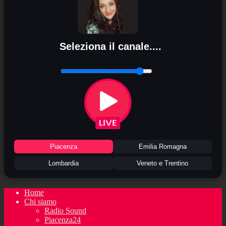
Seleziona il canale....
Piacenza
Emilia Romagna
Lombardia
Veneto e Trentino
Home
Chi siamo
Radio Sound
Piacenza24