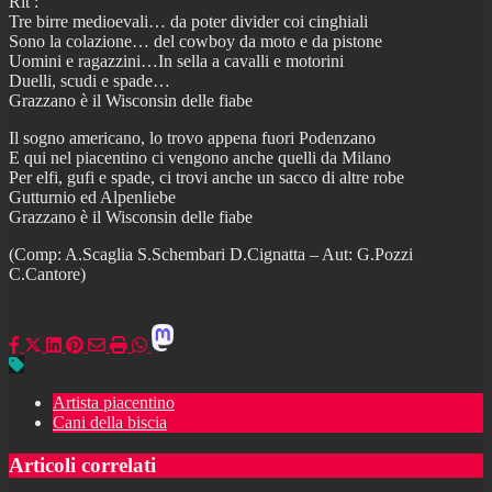
Rit :
Tre birre medioevali… da poter divider coi cinghiali
Sono la colazione… del cowboy da moto e da pistone
Uomini e ragazzini…In sella a cavalli e motorini
Duelli, scudi e spade…
Grazzano è il Wisconsin delle fiabe
Il sogno americano, lo trovo appena fuori Podenzano
E qui nel piacentino ci vengono anche quelli da Milano
Per elfi, gufi e spade, ci trovi anche un sacco di altre robe
Gutturnio ed Alpenliebe
Grazzano è il Wisconsin delle fiabe
(Comp: A.Scaglia S.Schembari D.Cignatta – Aut: G.Pozzi
C.Cantore)
Artista piacentino
Cani della biscia
Articoli correlati