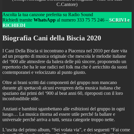
C.Cantore)
Ascolta la tua canzone preferita su Radio Sound
Richiedi tramite
WhatsApp
al numero 333 75 75 246 –
SCRIVI e
RICHIEDI
Biografia Cani della Biscia 2020
I Cani Della Biscia si incontrano a Piacenza nel 2010 per dare vita
ad un progetto di musica originale che mescola le melodie italiane
del ‘900 alle atmosfere da balera delle più sincere, proponendo un
repertorio che ha le sue radici nel folk ma che è arricchito da suoni
contemporanei e velocizzato al punto giusto.
Oltre ai brani scritti dai componenti del gruppo non mancano
durante gli spettacoli alcuni evergreen della musica italiana che
spaziano dai primi del ‘900 al beat anni 60, riproposti con il loro
inconfondibile stile.
Anziani e bambini sgambettano alle esibizioni del gruppo in ogni
luogo… La musica ritorna ad essere utile perché fa ballare e
universale perché arriva a tutti, senza categorie troppo nette.
L’uscita del primo album, “Sei volata via”, e dei seguenti “Fai come