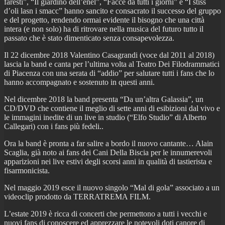
faresti”, “Il giardino dell’enel”, “Facce da tutti i giorni” e “I stiss
d’oli lasn i smacc” hanno sancito e consacrato il successo del gruppo
e del progetto, rendendo ormai evidente il bisogno che una città
intera (e non solo) ha di ritrovare nella musica del futuro tutto il
passato che è stato dimenticato senza consapevolezza.
Il 22 dicembre 2018 Valentino Casagrandi (voce dal 2011 al 2018)
lascia la band e canta per l’ultima volta al Teatro Dei Filodrammatici
di Piacenza con una serata di “addio” per salutare tutti i fans che lo
hanno accompagnato e sostenuto in questi anni.
Nel dicembre 2018 la band presenta “Da un’altra Galassia”, un
CD/DVD che contiene il meglio di sette anni di esibizioni dal vivo e
le immagini inedite di un live in studio (“Elfo Studio” di Alberto
Callegari) con i fans più fedeli..
Ora la band è pronta a far salire a bordo il nuovo cantante… Alain
Scaglia, già noto ai fans dei Cani Della Biscia per le innumerevoli
apparizioni nei live estivi degli scorsi anni in qualità di tastierista e
fisarmonicista.
Nel maggio 2019 esce il nuovo singolo “Mal di gola” associato a un
videoclip prodotto da TERRATREMA FILM.
L’estate 2019 è ricca di concerti che permettono a tutti i vecchi e
nuovi fans di conoscere ed apprezzare le notevoli doti canore di