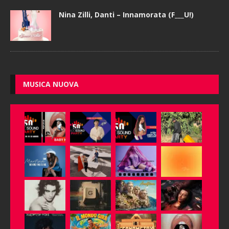
Nina Zilli, Danti – Innamorata (F___U!)
MUSICA NUOVA