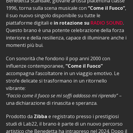
Benedetta Scandale, giovane artista piacentina classe
1996, torna sulla scena musicale con
“Come il Fuoco”
,
il suo nuovo singolo disponibile su tutte le
piattaforme digitali e
in rotazione su
RADIO SOUND
.
Questo brano è una potente celebrazione della forza
interiore e della resilienza, capace di illuminare anche i
momenti più bui.
Con sonorità che fondono il pop anni 2000 con
influenze contemporanee,
“Come il Fuoco”
accompagna l’ascoltatore in un viaggio emotivo. Le
strofe delicate si trasformano in un ritornello
vibrante:
“Faccio come il fuoco se mi soffi addosso mi riprendo”
–
una dichiarazione di rinascita e speranza.
Prodotto da
Zibba
e registrato presso i prestigiosi
studi di Lab22, il brano è parte di un nuovo percorso
artistico che Benedetta ha intrapreso nel 2024. Dopo il