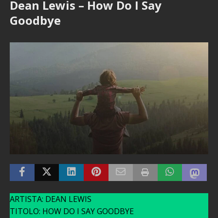
Dean Lewis – How Do I Say
Goodbye
ARTISTA: DEAN LEWIS
TITOLO: HOW DO I SAY GOODBYE