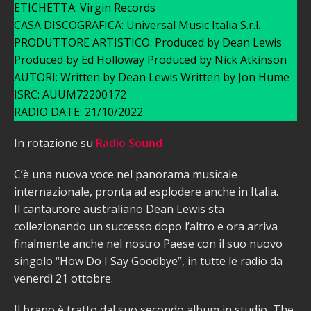
ETICHETTA: Virgin Records
CASA DISCOGRAFICA: Universal Music Italia S.r.l.
PRODUTTORE ARTISTICO: Produced by Dean Lewis
Produced by Ed Holloway Produced by Nick Atkinson
AUTORI: Written by Dean Lewis Written by Jon Hume
ISRC: AUUM72200172
RADIO DATE: 21/10/2022
In rotazione su
Radio Sound
C’è una nuova voce nel panorama musicale
internazionale, pronta ad esplodere anche in Italia.
Il cantautore australiano Dean Lewis sta
collezionando un successo dopo l’altro e ora arriva
finalmente anche nel nostro Paese con il suo nuovo
singolo “How Do I Say Goodbye”, in tutte le radio da
venerdì 21 ottobre.
Il brano è tratto dal suo secondo album in studio, The