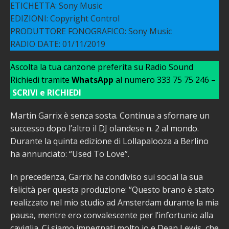
ETICHETTA: Sony Music
EDIZIONI: Copyright Control
PRODUTTORE FONOGRAFICO: Sony Music
RADIO DATE: 01/11/2019
Ascolta la tua canzone preferita su Radio Sound
Richiedi tramite
WhatsApp
al numero 333 75 75 246 –
SCRIVI e RICHIEDI
Martin Garrix è senza sosta. Continua a sfornare un
successo dopo l’altro il DJ olandese n. 2 al mondo.
Durante la quinta edizione di Lollapalooza a Berlino
ha annunciato: “Used To Love”.
In precedenza, Garrix ha condiviso sui social la sua
felicità per questa produzione: “Questo brano è stato
realizzato nel mio studio ad Amsterdam durante la mia
pausa, mentre ero convalescente per l’infortunio alla
caviglia. Ci siamo impegnati molto io e Dean Lewis, che