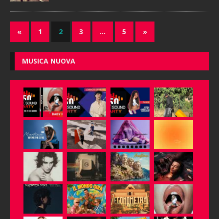
«
1
2
3
…
5
»
MUSICA NUOVA