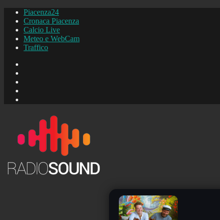
Piacenza24
Cronaca Piacenza
Calcio Live
Meteo e WebCam
Traffico
FB
Instagram
YouTube
FB
Piacenza24