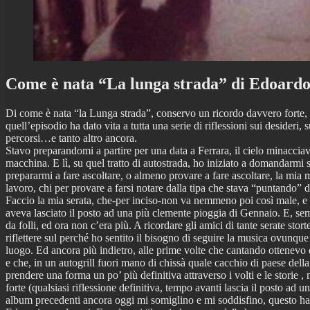
Come è nata “La lunga strada” di Edoard
Di come è nata “la Lunga strada”, conservo un ricordo davvero forte, 
quell’episodio ha dato vita a tutta una serie di riflessioni sui desideri, 
percorsi…e tanto altro ancora.
Stavo preparandomi a partire per una data a Ferrara, il cielo minacciav
macchina. E lì, su quel tratto di autostrada, ho iniziato a domandarmi s
prepararmi a fare ascoltare, o almeno provare a fare ascoltare, la mia 
lavoro, chi per provare a farsi notare dalla tipa che stava “puntando”
Faccio la mia serata, che-per inciso-non va nemmeno poi così male, e 
aveva lasciato il posto ad una più clemente pioggia di Gennaio. E, sem
da folli, ed ora non c’era più. A ricordare gli amici di tante serate stor
riflettere sul perché ho sentito il bisogno di seguire la musica ovunq
luogo. Ed ancora più indietro, alle prime volte che cantando ottenevo
e che, in un autogrill fuori mano di chissà quale cacchio di paese dell
prendere una forma un po’ più definitiva attraverso i volti e le storie 
forte (qualsiasi riflessione definitiva, tempo avanti lascia il posto ad 
album precedenti ancora oggi mi somiglino e mi soddisfino, questo ha q