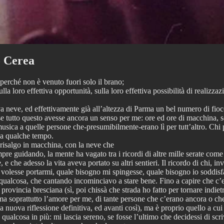
o Cerea
perché non è venuto fuori solo il brano;
sulla loro effettiva opportunità, sulla loro effettiva possibilità di realiz
a neve, ed effettivamente già all’altezza di Parma un bel numero di fiocc
e tutto questo avesse ancora un senso per me: ore ed ore di macchina, sce
musica a quelle persone che-presumibilmente-erano lì per tutt’altro. Chi p
 da qualche tempo.
risalgo in macchina, con la neve che
pre guidando, la mente ha vagato tra i ricordi di altre mille serate come
te, e che adesso la vita aveva portato su altri sentieri. Il ricordo di chi,
ue volesse portarmi, quale bisogno mi spingesse, quale bisogno io soddis
 qualcosa, che cantando incominciavo a stare bene. Fino a capire che c’
a provincia bresciana (sì, poi chissà che strada ho fatto per tornare ind
, ma soprattutto l’amore per me, di tante persone che c’erano ancora o ch
una nuova riflessione definitiva, ed avanti così), ma è proprio quello a cu
ualcosa in più: mi lascia sereno, se fosse l’ultimo che decidessi di scri