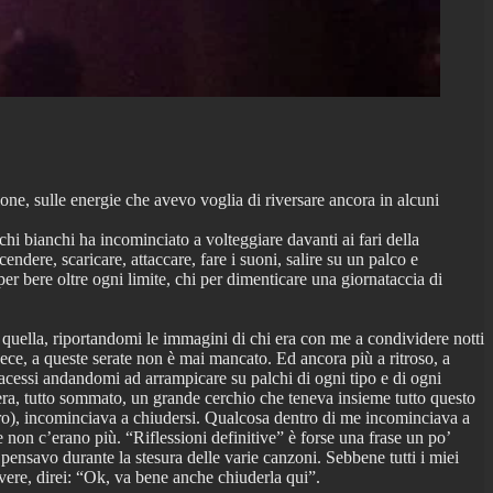
zazione, sulle energie che avevo voglia di riversare ancora in alcuni
hi bianchi ha incominciato a volteggiare davanti ai fari della
ndere, scaricare, attaccare, fare i suoni, salire su un palco e
er bere oltre ogni limite, chi per dimenticare una giornataccia di
 quella, riportandomi le immagini di chi era con me a condividere notti
 invece, a queste serate non è mai mancato. Ed ancora più a ritroso, a
facessi andandomi ad arrampicare su palchi di ogni tipo e di ogni
era, tutto sommato, un grande cerchio che teneva insieme tutto questo
ietro), incominciava a chiudersi. Qualcosa dentro di me incominciava a
e non c’erano più. “Riflessioni definitive” è forse una frase un po’
i pensavo durante la stesura delle varie canzoni. Sebbene tutti i miei
vere, direi: “Ok, va bene anche chiuderla qui”.