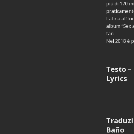
più di 170 mi
praticamente
Latina all’In
album “Sex a
fan.
Nel 2018 è p
Testo –
Lyrics
Traduzi
Baño