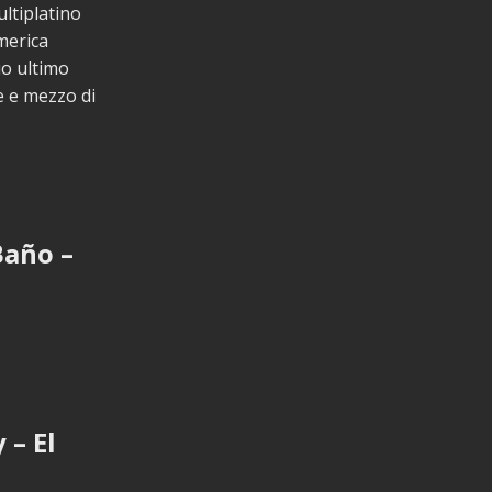
ultiplatino
merica
uo ultimo
e e mezzo di
Baño –
 – El