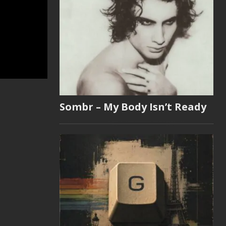
Sombr – My Body Isn’t Ready