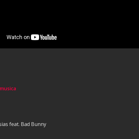
 musica
sias feat. Bad Bunny