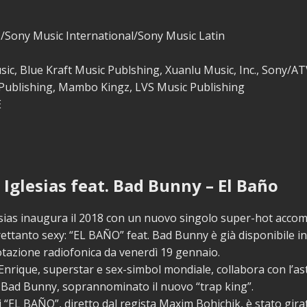
/Sony Music International/Sony Music Latin
sic, Blue Kraft Music Publshing, Xuanlu Music, Inc., Sony/AT
Publishing, Mambo Kingz, LVS Music Publishing
E
 Iglesias feat. Bad Bunny – El Baño
esias inaugura il 2018 con un nuovo singolo super-hot acc
rettanto sexy: “EL BAÑO” feat. Bad Bunny è già disponibile in
otazione radiofonica da venerdì 19 gennaio.
Enrique, superstar e sex-simbol mondiale, collabora con l’a
 Bad Bunny, soprannominato il nuovo “trap king”.
 di “EL BAÑO”, diretto dal regista Maxim Bohichik, è stato gir