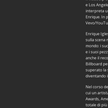
e Los Angele
interpreta 
Enrique. In p
Vevo/YouTu
Enrique Igle
sulla scena 
mondo: i suo
e i suoi pezz
anche il reco
Billboard per
superato la s
diventando i
Nel corso de
cui un arti
Awards, Ame
totale di pi