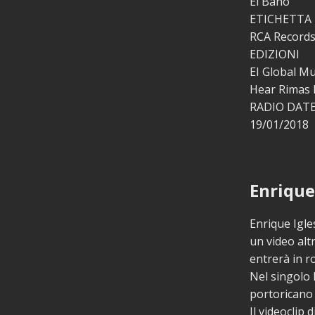
El Baño
ETICHETTA
RCA Records
EDIZIONI
EI Global Mu
Hear Rimas 
RADIO DAT
19/01/2018
Enrique
Enrique Igl
un video alt
entrerà in r
Nel singolo 
portoricano
Il videoclip