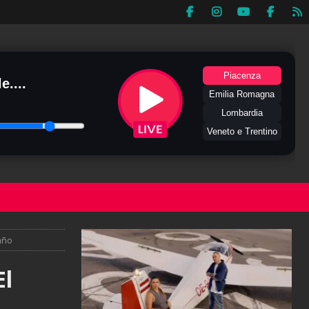
Piacenza
e....
Emilia Romagna
Lombardia
Veneto e Trentino
año
El