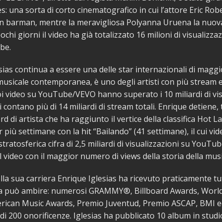
s: una sorta di corto cinematografico in cui l’attore Eric Rob
un barman, mentre la meravigliosa Polyanna Uruena la nuov
ochi giorni il video ha già totalizzato 16 milioni di visualizza
be.
sias continua a essere una delle star internazionali di magg
musicale contemporanea, è uno degli artisti con più stream e
i video su YouTube/VEVO hanno superato i 10 miliardi di vis
i contano più di 14 miliardi di stream totali. Enrique detiene, tr
rd di artista che ha raggiunto il vertice della classifica Hot L
 più settimane con la hit “Bailando” (41 settimane), il cui vi
tratosferica cifra di 2,5 miliardi di visualizzazioni su YouTu
l video con il maggior numero di views della storia della musi
lla sua carriera Enrique Iglesias ha ricevuto praticamente tut
sta può ambire: numerosi GRAMMY®, Billboard Awards, Worl
rican Music Awards, Premio Juventud, Premio ASCAP, BMI ec
ù di 200 onorificenze. Iglesias ha pubblicato 10 album in stud