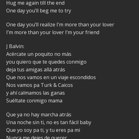
Hug me again till the end
One day you’ll beg me to try
One day you’ll realize I’m more than your lover
I’m more than your lover I’m your friend
J Balvin:
Acércate un poquito no más
you quiero que te quedes conmigo
deja tus amigas allá atrás
Que nos vamos en un viaje escondidos
Nos vamos pa Turk & Caicos
y ahí calmamos las ganas
Suéltate conmigo mama
Que ya no hay marcha atrás
Una noche sin ti, no es tan fácil baby
Que yo soy pa ti, y tu eres pa mi
Nunca me dejes de querer