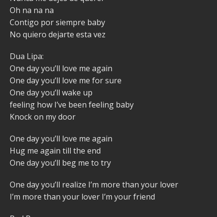
Oh na na na
Contigo por siempre baby
No quiero dejarte esta vez
Dua Lipa:
One day you’ll love me again
One day you’ll love me for sure
One day you’ll wake up
feeling how I’ve been feeling baby
Knock on my door
One day you’ll love me again
Hug me again till the end
One day you’ll beg me to try
One day you’ll realize I’m more than your lover
I’m more than your lover I’m your friend