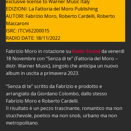
exclusive license to Warner Music Italy
EDIZIONI: La Fattoria del Moro Publishing
AUTORI: Fabrizio Moro, Roberto Cardelli, Roberto
Maccaroni
ISRC: ITCV62200015
RADIO DATE: 18/11/2022
Fabrizio Moro in rotazione su
Radio Sound
da venerdì
18 Novembre con “Senza di te” (Fattoria del Moro –
distr. Warner Music), singolo che anticipa un nuovo
album in uscita a primavera 2023.
“Senza di te” scritto da Fabrizio e prodotto e
arrangiato da Giordano Colombo, dallo stesso
Fabrizio Moro e Roberto Cardelli.
Il risultato è un pezzo trascinante, romantico ma non
stucchevole, poetico ma non snob, urbano ma non
metropolitano.