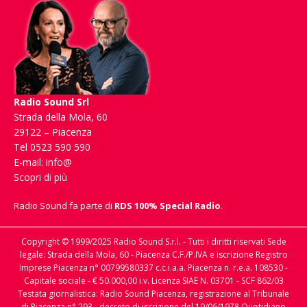
Radio Sound Srl
Strada della Mola, 60
29122 – Piacenza
Tel 0523 590 590
E-mail:
info@
Scopri di più
Radio Sound fa parte di
RDS 100% Special Radio
.
Copyright © 1999/2025 Radio Sound S.r.l. - Tutti i diritti riservati Sede
legale: Strada della Mola, 60 - Piacenza C.F./P.IVA e iscrizione Registro
Imprese Piacenza n° 00799580337 c.c.i.a.a. Piacenza n. r.e.a. 108530 -
Capitale sociale - € 50.000,00 i.v. Licenza SIAE N. 03701 - SCF 862/03
Testata giornalistica: Radio Sound Piacenza, registrazione al Tribunale
di Piacenza n° 293 - decreto di iscrizione del 19/06/1978 Quotidiano