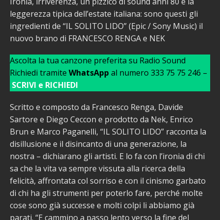
Ironia, irriverenza, un pizzico di sound anni 80 e la
leggerezza tipica dell’estate italiana: sono questi gli
ingredienti de “IL SOLITO LIDO” (Epic / Sony Music) il
nuovo brano di FRANCESCO RENGA e NEK
Ascolta la tua canzone preferita su Radio Sound
Richiedi tramite
WhatsApp
al numero 333 75 75 246 –
SCRIVI e RICHIEDI
Scritto e composto da Francesco Renga, Davide
Sartore e Diego Ceccon e prodotto da Nek, Enrico
Brun e Marco Paganelli, “IL SOLITO LIDO” racconta la
disillusione e il disincanto di una generazione, la
nostra – dichiarano gli artisti. E lo fa con l’ironia di chi
sa che la vita va sempre vissuta alla ricerca della
felicità, affrontata col sorriso e con il cinismo garbato
di chi ha gli strumenti per poterlo fare, perché molte
cose sono già successe e molti colpi li abbiamo già
parati. “E cammino a passo lento verso la fine del