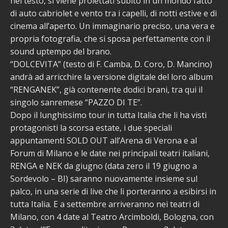
nel testo, si viene proiettati subito in un mondo fatto
di auto cabriolet e vento tra i capelli, di notti estive e di
cinema all’aperto. Un immaginario preciso, una vera e
propria fotografia, che si sposa perfettamente con il
sound uptempo del brano.
“DOLCEVITA” (testo di F. Camba, D. Coro, D. Mancino)
andrà ad arricchire la versione digitale del loro album
“RENGANEK”, già contenente dodici brani, tra qui il
singolo sanremese “PAZZO DI TE”.
Dopo il lunghissimo tour in tutta Italia che li ha visti
protagonisti la scorsa estate, i due speciali
appuntamenti SOLD OUT all’Arena di Verona e al
Forum di Milano e le date nei principali teatri italiani,
RENGA e NEK da giugno (data zero il 19 giugno a
Sordevolo – BI) saranno nuovamente insieme sul
palco, in una serie di live che li porteranno a esibirsi in
tutta Italia. E a settembre arriveranno nei teatri di
Milano, con 4 date al Teatro Arcimboldi, Bologna, con