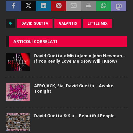
DAVID GUETTA
GALANTIS
LITTLE MIX
ARTICOLI CORRELATI
David Guetta x MistaJam x John Newman –
If You Really Love Me (How Will I Know)
AFROJACK, Sia, David Guetta – Awake
Tonight
David Guetta & Sia – Beautiful People