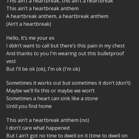
This ain’t a heartbreak, this ain’t a heartbreak
This ain’t a heartbreak anthem
A heartbreak anthem, a heartbreak anthem
(Ain’t a heartbreak)
Hello, it’s me your ex
I didn’t want to call but there’s this pain in my chest
And thanks to you I’m wearing out this bulletproof
vest
But I’ll be ok (ok), I’m ok (I’m ok)
Sometimes it works out but sometimes it don’t (don’t)
Maybe we’ll fix this or maybe we won’t
Sometimes a heart can sink like a stone
Until you find home
This ain’t a heartbreak anthem (no)
I don’t care what happened
But I ain’t got no time to dwell on it (time to dwell on