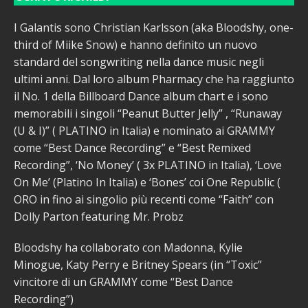
I Galantis sono Christian Karlsson (aka Bloodshy, one-
third of Miike Snow) e hanno definito un nuovo
standard del songwriting nella dance music negli
ultimi anni. Dal loro album Pharmacy che ha raggiunto
il No. 1 della Billboard Dance album chart e i sono
memorabili i singoli “Peanut Butter Jelly” , “Runaway
(U & I)” ( PLATINO in Italia) e nominato ai GRAMMY
come “Best Dance Recording” e “Best Remixed
Recording”, ‘No Money’ ( 3x PLATINO in Italia), ‘Love
On Me’ (Platino In Italia) e ‘Bones’ coi One Republic (
ORO in fino ai singolio più recenti come “Faith” con
Dolly Parton featuring Mr. Probz
Bloodshy ha collaborato con Madonna, Kylie
Minogue, Katy Perry e Britney Spears (in “Toxic”
vincitore di un GRAMMY come “Best Dance
Recording”)