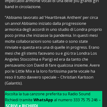
impeccabili armonie vocali di una delle più grandi girl
band in circolazione.
“Abbiamo lavorato ad ‘Heartbreak Anthem’ per circa
un anno! Abbiamo iniziato dalla progressione
armonica degli accordi in uno studio di Londra proprio
poco prima che iniziasse la pandemia. In questi mesi
molte collaborazioni sono saltate o sono state
rinviate e questa era una di quelle in progress. Erano
mesi che gli stems facevano su e giù tra Londra Los
Angeles Stoccolma e Parigi ed era da tanto che
pensavamo con David di fare qualcosa insieme. Avere
poi le Little Mix e la loro fortissima parte vocale ha
reso il tutto davvero speciale – Christian Karlsson
(Galantis).
Ascolta la tua canzone preferita su Radio Sound
Richiedi tramite
WhatsApp
al numero 333 75 75 246 –
SCRIVI e RICHIEDI