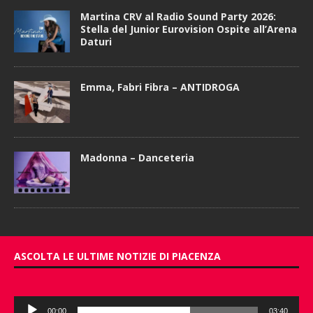
Martina CRV al Radio Sound Party 2026:
Stella del Junior Eurovision Ospite all’Arena
Daturi
Emma, Fabri Fibra – ANTIDROGA
Madonna – Danceteria
ASCOLTA LE ULTIME NOTIZIE DI PIACENZA
Audio
00:00
03:40