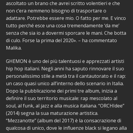
ascoltato un brano che avrei scritto volentieri e che
non c’era nemmeno bisogno di trasportare o
adattare. Potrebbe essere mio. O fatto per me. E vinco
tutto perché esce una cosa tremendamente ‘da me’
senza che sia io a dovermi sporcare le mani. Che botta
di culo. Forse la prima del 2020». – ha commentato
Malika.
GHEMON è uno dei più talentuosi e apprezzati artisti
hip hop italiani. Negli anni ha saputo rinnovare il suo
personalissimo stile a metà tra il cantautorato e il rap:
un caso quasi unico all’interno dello scenario in Italia.
Dopo la pubblicazione dei primi tre album, inizia a
definire il suo territorio musicale: rap mescolato al
soul, al funk, al jazz e alla musica italiana. “ORCHIdee”
(2014) segna la sua maturazione artistica.
“Mezzanotte” (album del 2017) è la consacrazione di
qualcosa di unico, dove le influenze black si legano alla