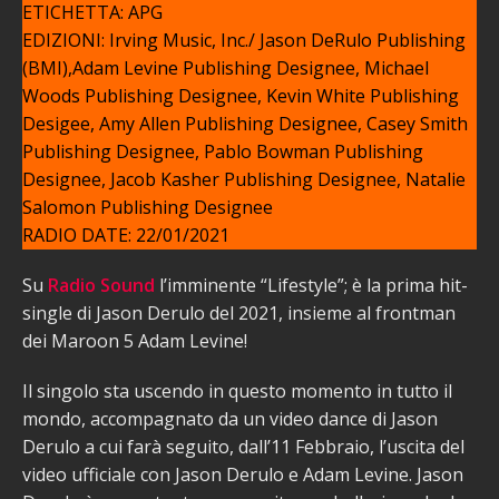
ETICHETTA: APG
EDIZIONI: Irving Music, Inc./ Jason DeRulo Publishing
(BMI),Adam Levine Publishing Designee, Michael
Woods Publishing Designee, Kevin White Publishing
Desigee, Amy Allen Publishing Designee, Casey Smith
Publishing Designee, Pablo Bowman Publishing
Designee, Jacob Kasher Publishing Designee, Natalie
Salomon Publishing Designee
RADIO DATE: 22/01/2021
Su
Radio Sound
l’imminente “Lifestyle”; è la prima hit-
single di Jason Derulo del 2021, insieme al frontman
dei Maroon 5 Adam Levine!
Il singolo sta uscendo in questo momento in tutto il
mondo, accompagnato da un video dance di Jason
Derulo a cui farà seguito, dall’11 Febbraio, l’uscita del
video ufficiale con Jason Derulo e Adam Levine. Jason