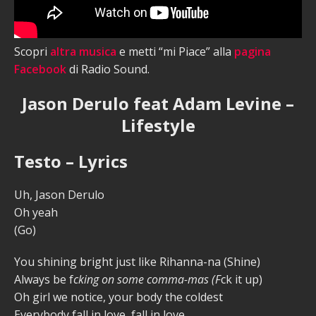
Scopri
altra musica
e metti “mi Piace” alla
pagina
Facebook
di Radio Sound.
Jason Derulo feat Adam Levine –
Lifestyle
Testo – Lyrics
Uh, Jason Derulo
Oh yeah
(Go)
You shining bright just like Rihanna-na (Shine)
Always be f
cking on some comma-mas (F
ck it up)
Oh girl we notice, your body the coldest
Everybody fall in love, fall in love